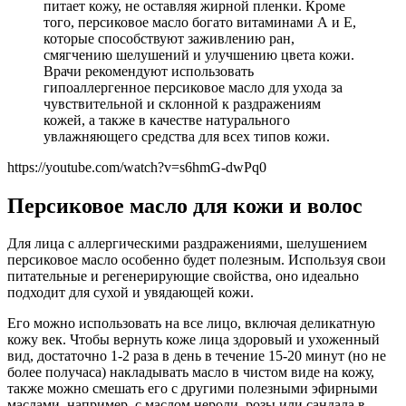
питает кожу, не оставляя жирной пленки. Кроме
того, персиковое масло богато витаминами А и Е,
которые способствуют заживлению ран,
смягчению шелушений и улучшению цвета кожи.
Врачи рекомендуют использовать
гипоаллергенное персиковое масло для ухода за
чувствительной и склонной к раздражениям
кожей, а также в качестве натурального
увлажняющего средства для всех типов кожи.
https://youtube.com/watch?v=s6hmG-dwPq0
Персиковое масло для кожи и волос
Для лица с аллергическими раздражениями, шелушением
персиковое масло особенно будет полезным. Используя свои
питательные и регенерирующие свойства, оно идеально
подходит для сухой и увядающей кожи.
Его можно использовать на все лицо, включая деликатную
кожу век. Чтобы вернуть коже лица здоровый и ухоженный
вид, достаточно 1-2 раза в день в течение 15-20 минут (но не
более получаса) накладывать масло в чистом виде на кожу,
также можно смешать его с другими полезными эфирными
маслами, например, с маслом нероли, розы или сандала в