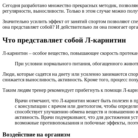
Сегодня разработано множество прекрасных методик, позволяющ
регулярности, выносливости. Только в этом случае можно полу
Значительно усилить эффект от занятий спортом позволяют сп
она представляет собой? И действительно ли она помогает орг
Что представляет собой Л-карнитин
Л-карнитин – особое вещество, повышающее скорость протекан
При условии нормального питания, обогащенного животн
Люди, которые садятся на диету или усиленно занимаются спо
снижается выносливость, активность. Кроме того, процесс пох
Таким людям тренер рекомендует прибегнуть к помощи Л-карни
Врачи отмечают, что Л-карнитин может быть полезен в 
с консультации с врачом или диетологом, чтобы определ
способствует улучшению обмена веществ и повышению вы
активность. Врачи подчеркивают, что для достижения ус
возможные противопоказания и побочные эффекты, поэто
Воздействие на организм