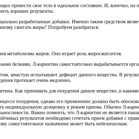
их привести свое тело в идеальное состояние. И, конечно, на п
чить хорошие результаты.
ециально разработанные добавки. Именно таким средством являе
анизму сжигать жиры? Попробуем разобраться.
ия метаболизма жиров. Оно играет роль жиросжигателя.
ыми белками, Л-карнитин самостоятельно вырабатывается орга
ртом, зачастую испытывают дефицит данного вещества. В резуль
удения протекает очень медленно.
тина. Как принимать для похудения данное вещество, и какими
процессе похудения, однако его применение должно быть обосн
ить индивидуальную дозировку и режим приема. Обычно Л-карни
носливости. Важно помнить, что Л-карнитин не является панац
тойчивых результатов необходимо сочетать прием добавки с прав
му самостоятельное назначение может быть небезопасным.