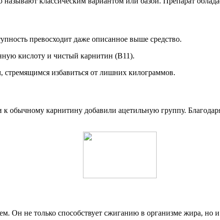
о называют классическим вариантом или базой. Препарат облад
тупность превосходит даже описанное выше средство.
нную кислоту и чистый карнитин (В11).
м, стремящимся избавиться от лишних килограммов.
ли к обычному карнитину добавили ацетильную группу. Благодар
 Он не только способствует сжиганию в организме жира, но и 