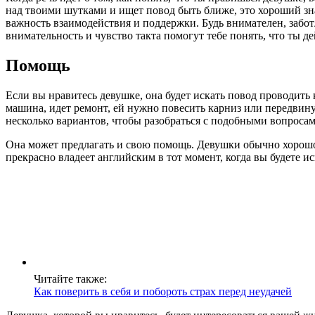
над твоими шутками и ищет повод быть ближе, это хороший зна
важность взаимодействия и поддержки. Будь внимателен, забо
внимательность и чувство такта помогут тебе понять, что ты д
Помощь
Если вы нравитесь девушке, она будет искать повод проводить
машина, идет ремонт, ей нужно повесить карниз или передвинут
несколько вариантов, чтобы разобраться с подобными вопросами
Она может предлагать и свою помощь. Девушки обычно хорошо 
прекрасно владеет английским в тот момент, когда вы будете ис
Читайте также:
Как поверить в себя и побороть страх перед неудачей