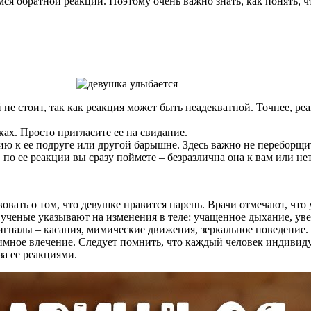
ся обратной реакции. Поэтому очень важно знать, как понять, ч
 не стоит, так как реакция может быть неадекватной. Точнее, ре
ках. Просто пригласите ее на свидание.
 к ее подруге или другой барышне. Здесь важно не переборщить
по ее реакции вы сразу поймете – безразлична она к вам или нет
вать о том, что девушке нравится парень. Врачи отмечают, что 
е ученые указывают на изменения в теле: учащенное дыхание, ув
гналы – касания, мимические движения, зеркальное поведение. 
аимное влечение. Следует помнить, что каждый человек индивиду
а ее реакциями.