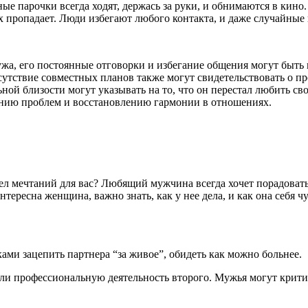
ые парочки всегда ходят, держась за руки, и обнимаются в кино
х пропадает. Люди избегают любого контакта, и даже случайные
жа, его постоянные отговорки и избегание общения могут быть 
сутствие совместных планов также могут свидетельствовать о пр
ной близости могут указывать на то, что он перестал любить с
шению проблем и восстановлению гармонии в отношениях.
едел мечтаний для вас? Любящий мужчина всегда хочет порадова
тересна женщина, важно знать, как у нее дела, и как она себя чу
ми зацепить партнера “за живое”, обидеть как можно больнее.
или профессиональную деятельность второго. Мужья могут крит