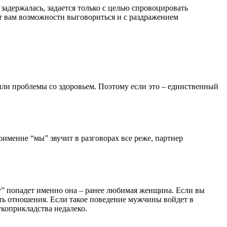
задержалась, задается только с целью спровоцировать
ет вам возможности выговориться и с раздражением
 или проблемы со здоровьем. Поэтому если это – единственный
имение “мы” звучит в разговорах все реже, партнер
чу” попадет именно она – ранее любимая женщина. Если вы
ить отношения. Если такое поведение мужчины войдет в
укоприкладства недалеко.