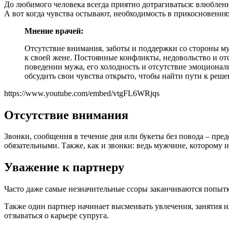
До любимого человека всегда приятно дотрагиваться: влюбленн
А вот когда чувства остывают, необходимость в прикосновения
Мнение врачей:
Отсутствие внимания, заботы и поддержки со стороны му
к своей жене. Постоянные конфликты, недовольство и от
поведении мужа, его холодность и отсутствие эмоциональ
обсудить свои чувства открыто, чтобы найти пути к ре
https://www.youtube.com/embed/vtgFL6WRjqs
Отсутствие внимания
Звонки, сообщения в течение дня или букеты без повода – пр
обязательными. Также, как и звонки: ведь мужчине, которому ин
Уважение к партнеру
Часто даже самые незначительные ссоры заканчиваются попытка
Также один партнер начинает высмеивать увлечения, занятия 
отзываться о карьере супруга.