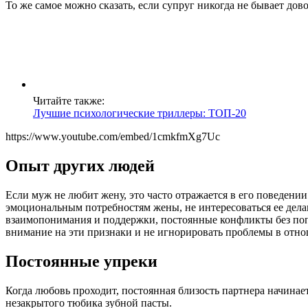
То же самое можно сказать, если супруг никогда не бывает дово
Читайте также:
Лучшие психологические триллеры: ТОП-20
https://www.youtube.com/embed/1cmkfmXg7Uc
Опыт других людей
Если муж не любит жену, это часто отражается в его поведен
эмоциональным потребностям жены, не интересоваться ее дела
взаимопонимания и поддержки, постоянные конфликты без попы
внимание на эти признаки и не игнорировать проблемы в отно
Постоянные упреки
Когда любовь проходит, постоянная близость партнера начинае
незакрытого тюбика зубной пасты.