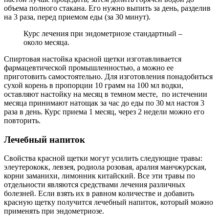
объема полного стакана. Его нужно выпить за день, разделив
на 3 раза, перед приемом еды (за 30 минут).
Курс лечения при эндометриозе стандартный –
около месяца.
Спиртовая настойка красной щетки изготавливается
фармацевтической промышленностью, а можно ее
приготовить самостоятельно. Для изготовления понадобиться
сухой корень в пропорции 10 грамм на 100 мл водки,
оставляют настойку на месяц в темном месте, по истечении
месяца принимают натощак за час до еды по 30 мл настоя 3
раза в день. Курс приема 1 месяц, через 2 недели можно его
повторить.
Л
ечебный напиток
Свойства красной щетки могут усилить следующие травы:
элеутерококк, левзея, родиола розовая, аралия манчжурская,
корни заманихи, лимонник китайский. Все эти травы по
отдельности являются средствами лечения различных
болезней. Если взять их в равном количестве и добавить
красную щетку получится лечебный напиток, который можно
применять при эндометриозе.