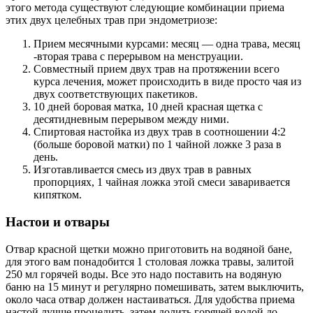
этого метода существуют следующие комбинации приема
этих двух целебных трав при эндометриозе:
Прием месячными курсами: месяц — одна трава, месяц
-вторая трава с перерывом на менструации.
Совместный прием двух трав на протяжении всего
курса лечения, может происходить в виде просто чая из
двух соответствующих пакетиков.
10 дней боровая матка, 10 дней красная щетка с
десятидневным перерывом между ними.
Спиртовая настойка из двух трав в соотношении 4:2
(больше боровой матки) по 1 чайной ложке 3 раза в
день.
Изготавливается смесь из двух трав в равных
пропорциях, 1 чайная ложка этой смеси заваривается
кипятком.
Н
астои и отвары
Отвар красной щетки можно приготовить на водяной бане,
для этого вам понадобится 1 столовая ложка травы, залитой
250 мл горячей воды. Все это надо поставить на водяную
баню на 15 минут и регулярно помешивать, затем выключить,
около часа отвар должен настаиваться. Для удобства приема
настой лучше процедить, затем долить горячей водой до