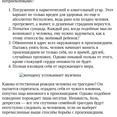
неприемлемыми?
Погружение в наркотический и алкогольный угар. Этот
вариант не только вреден для здоровья, но еще и
абсолютно бесполезен, ведь рано или поздно человек
протрезвеет, а значит, и душевные страдания вернутся.
Попытки суицида. Каждый раз, когда подобные мысли
возникают у человека, ему нужно задуматься, как к
этому отнесся бы любимый ребенок?
Обвинения в адрес всех окружающих в произошедшем.
Пытаясь унять боль, человек начинает винить в
произошедшем не только себя, но и врачей, друзей,
случайных прохожих. Однако никакой пользы от этого,
кроме гложущей сердце ненависти не будет.
Полная изоляция себя от окружающего мира.
Какова естественная реакция человека на трагедию? Он
пытается спрятаться, оградить себя от чужого влияния,
попутно ища виновного в произошедшем. Однако подобное
поведение порождает лишь негатив. Ненависть, боль,
депрессия — все эти спутники семейной трагедии будут
неотступно следовать за человеком, если он выберет
перечисленные выше способы борьбы с произошедшим.