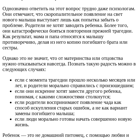
Однозначно ответить на этот вопрос трудно даже психологам.
Они отмечают, что скоропалительное появление на свет
нового малыша выступает лишь как попытка забыть о
проблеме. Родители не хотят заводить ребенка. Более того,
они катастрофически бояться повторения прежней трагедии.
Как результат, мама и папа относятся к малышу
противоречиво, делая из него копию погибшего брата или
сестры.
Однако это не значит, что от материнства или отцовства
нужно отказываться навсегда. Познать такую радость можно в
следующих случаях:
если с момента трагедии прошло несколько месяцев или
лет, и родители морально справились с произошедшим;
если они искренне хотят завести другого ребенка,
понимая, с какими сложностями столкнутся;
если родители воспринимают появление чада как
способ искупления старых ошибок, а не как вариант
замены погибшего малыша;
если люди морально готовы начать совершенно новую
жизнь.
Ребенок — это не домашний питомец, с помощью любви и