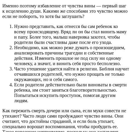
Именно поэтому избавление от чувства вины — первый шаг
к исцелению души. Какими же способами это чувство можно
если не побороть, то хотя бы заглушить?
Нужно представить, как отнесся бы сам ребенок ко
всему происходящему. Вряд ли он бы стал винить маму
и папу. Более того, малыш наверняка захотел, чтобы
родители были счастливы даже после его ухода.
Необходимо, как можно реже думать о произошедшем,
анализировать причины трагедии и собственные
действия. Изменить прошлое не под силу ни одному
человеку, а значит, и винить себя просто бесполезно.
Часто утешение удается найти в религии. Библия научит
отчаявшихся родителей, что нужно прощать не только
окружающих, но и себя самого.
Если родители действительно были виноваты в смерти
ребенка, им стоит заняться благотворительностью.
Попытаться искупить проступок, помогая другим
людям.
Как пережить смерть дочери или сына, если муки совести не
утихают? Часто люди сами пробуждают чувство вины. Они
считают, что достойны страданий, и если боль утихает,
специально ворошат воспоминания, чтобы пробудить ее.
Такое поведение неприемлемо, поскольку оно заставляет