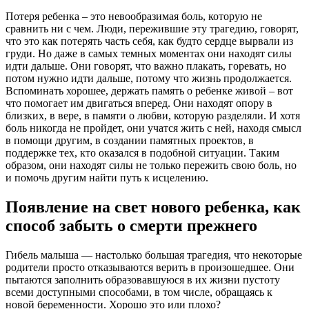
Потеря ребенка – это невообразимая боль, которую не
сравнить ни с чем. Люди, пережившие эту трагедию, говорят,
что это как потерять часть себя, как будто сердце вырвали из
груди. Но даже в самых темных моментах они находят силы
идти дальше. Они говорят, что важно плакать, горевать, но
потом нужно идти дальше, потому что жизнь продолжается.
Вспоминать хорошее, держать память о ребенке живой – вот
что помогает им двигаться вперед. Они находят опору в
близких, в вере, в памяти о любви, которую разделяли. И хотя
боль никогда не пройдет, они учатся жить с ней, находя смысл
в помощи другим, в создании памятных проектов, в
поддержке тех, кто оказался в подобной ситуации. Таким
образом, они находят силы не только пережить свою боль, но
и помочь другим найти путь к исцелению.
Появление на свет нового ребенка, как
способ забыть о смерти прежнего
Гибель малыша — настолько большая трагедия, что некоторые
родители просто отказываются верить в произошедшее. Они
пытаются заполнить образовавшуюся в их жизни пустоту
всеми доступными способами, в том числе, обращаясь к
новой беременности. Хорошо это или плохо?