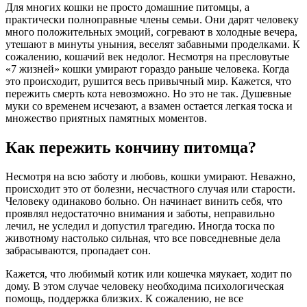
Для многих кошки не просто домашние питомцы, а
практически полноправные члены семьи. Они дарят человеку
много положительных эмоций, согревают в холодные вечера,
утешают в минуты уныния, веселят забавными проделками. К
сожалению, кошачий век недолог. Несмотря на пресловутые
«7 жизней» кошки умирают гораздо раньше человека. Когда
это происходит, рушится весь привычный мир. Кажется, что
пережить смерть кота невозможно. Но это не так. Душевные
муки со временем исчезают, а взамен остается легкая тоска и
множество приятных памятных моментов.
Как пережить кончину питомца?
Несмотря на всю заботу и любовь, кошки умирают. Неважно,
происходит это от болезни, несчастного случая или старости.
Человеку одинаково больно. Он начинает винить себя, что
проявлял недостаточно внимания и заботы, неправильно
лечил, не уследил и допустил трагедию. Иногда тоска по
животному настолько сильная, что все повседневные дела
забрасываются, пропадает сон.
Кажется, что любимый котик или кошечка мяукает, ходит по
дому. В этом случае человеку необходима психологическая
помощь, поддержка близких. К сожалению, не все