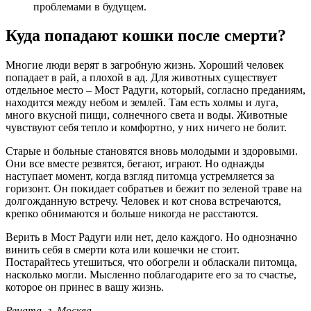
проблемами в будущем.
Куда попадают кошки после смерти?
Многие люди верят в загробную жизнь. Хороший человек
попадает в рай, а плохой в ад. Для животных существует
отдельное место – Мост Радуги, который, согласно преданиям,
находится между небом и землей. Там есть холмы и луга,
много вкусной пищи, солнечного света и воды. Животные
чувствуют себя тепло и комфортно, у них ничего не болит.
Старые и больные становятся вновь молодыми и здоровыми.
Они все вместе резвятся, бегают, играют. Но однажды
наступает момент, когда взгляд питомца устремляется за
горизонт. Он покидает собратьев и бежит по зеленой траве на
долгожданную встречу. Человек и кот снова встречаются,
крепко обнимаются и больше никогда не расстаются.
Верить в Мост Радуги или нет, дело каждого. Но однозначно
винить себя в смерти кота или кошечки не стоит.
Постарайтесь утешиться, что обогрели и обласкали питомца,
насколько могли. Мысленно поблагодарите его за то счастье,
которое он принес в вашу жизнь.
Рената, г. Москва