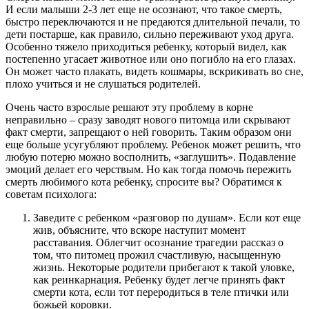
И если малыши 2-3 лет еще не осознают, что такое смерть,
быстро переключаются и не предаются длительной печали, то
дети постарше, как правило, сильно переживают уход друга.
Особенно тяжело приходиться ребенку, который видел, как
постепенно угасает животное или оно погибло на его глазах.
Он может часто плакать, видеть кошмары, вскрикивать во сне,
плохо учиться и не слушаться родителей.
Очень часто взрослые решают эту проблему в корне
неправильно – сразу заводят нового питомца или скрывают
факт смерти, запрещают о ней говорить. Таким образом они
еще больше усугубляют проблему. Ребенок может решить, что
любую потерю можно восполнить, «заглушить». Подавление
эмоций делает его черствым. Но как тогда помочь пережить
смерть любимого кота ребенку, спросите вы? Обратимся к
советам психолога:
Заведите с ребенком «разговор по душам». Если кот еще
жив, объясните, что вскоре наступит момент
расставания. Облегчит осознание трагедии рассказ о
том, что питомец прожил счастливую, насыщенную
жизнь. Некоторые родители прибегают к такой уловке,
как реинкарнация. Ребенку будет легче принять факт
смерти кота, если тот переродиться в теле птички или
божьей коровки.