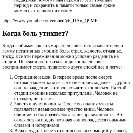
период и сохранить в памяти только самые яркие
моменты с вашим питомцем.
https://www.youtube.com/embed/y6_UAn_Q9ME
Когда боль утихнет?
Когда любимая кошка умирает, человек испытывает целую
гамму негативных эмоций: боль, страх, жалость, отчаянье,
тоску. Все эти переживания можно условно разделить на
стадии. Пережив их от начала и до конца, человек
воспринимает смерть пушистого друга спокойнее и легче:
Отрицание и шок. В первое время после смерти
питомца может казаться, что все происходящее – дурной
сон, наваждение, которое вот-вот закончиться. На этой
стадии эмоции несколько притуплены. Человек не
страдает, не плачет.
Злость и чувство вины. После осознания утраты
появляется невыносимое чувство вины. Человек
обвиняет себя, врачей, Бога за несправедливость. Это
самая острая стадия, которая сопровождается горькими
слезами и истериками.
Вера в чудо. После утихания сильных эмоций у людей,