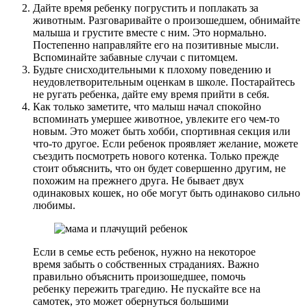
Дайте время ребенку погрустить и поплакать за
животным. Разговаривайте о произошедшем, обнимайте
малыша и грустите вместе с ним. Это нормально.
Постепенно направляйте его на позитивные мысли.
Вспоминайте забавные случаи с питомцем.
Будьте снисходительными к плохому поведению и
неудовлетворительным оценкам в школе. Постарайтесь
не ругать ребенка, дайте ему время прийти в себя.
Как только заметите, что малыш начал спокойно
вспоминать умершее животное, увлеките его чем-то
новым. Это может быть хобби, спортивная секция или
что-то другое. Если ребенок проявляет желание, можете
съездить посмотреть нового котенка. Только прежде
стоит объяснить, что он будет совершенно другим, не
похожим на прежнего друга. Не бывает двух
одинаковых кошек, но обе могут быть одинаково сильно
любимы.
Если в семье есть ребенок, нужно на некоторое
время забыть о собственных страданиях. Важно
правильно объяснить произошедшее, помочь
ребенку пережить трагедию. Не пускайте все на
самотек, это может обернуться большими