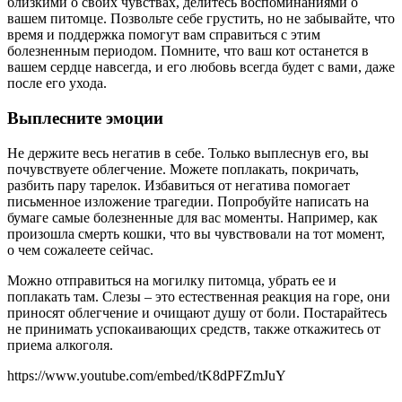
близкими о своих чувствах, делитесь воспоминаниями о
вашем питомце. Позвольте себе грустить, но не забывайте, что
время и поддержка помогут вам справиться с этим
болезненным периодом. Помните, что ваш кот останется в
вашем сердце навсегда, и его любовь всегда будет с вами, даже
после его ухода.
Выплесните эмоции
Не держите весь негатив в себе. Только выплеснув его, вы
почувствуете облегчение. Можете поплакать, покричать,
разбить пару тарелок. Избавиться от негатива помогает
письменное изложение трагедии. Попробуйте написать на
бумаге самые болезненные для вас моменты. Например, как
произошла смерть кошки, что вы чувствовали на тот момент,
о чем сожалеете сейчас.
Можно отправиться на могилку питомца, убрать ее и
поплакать там. Слезы – это естественная реакция на горе, они
приносят облегчение и очищают душу от боли. Постарайтесь
не принимать успокаивающих средств, также откажитесь от
приема алкоголя.
https://www.youtube.com/embed/tK8dPFZmJuY