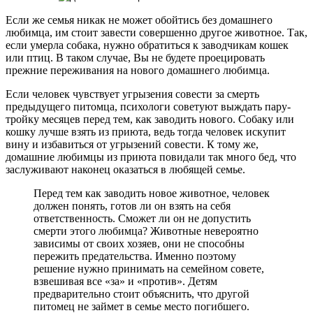
Если же семья никак не может обойтись без домашнего
любимца, им стоит завести совершенно другое животное. Так,
если умерла собака, нужно обратиться к заводчикам кошек
или птиц. В таком случае, Вы не будете проецировать
прежние переживания на нового домашнего любимца.
Если человек чувствует угрызения совести за смерть
предыдущего питомца, психологи советуют выждать пару-
тройку месяцев перед тем, как заводить нового. Собаку или
кошку лучше взять из приюта, ведь тогда человек искупит
вину и избавиться от угрызений совести. К тому же,
домашние любимцы из приюта повидали так много бед, что
заслуживают наконец оказаться в любящей семье.
Перед тем как заводить новое животное, человек
должен понять, готов ли он взять на себя
ответственность. Сможет ли он не допустить
смерти этого любимца? Животные невероятно
зависимы от своих хозяев, они не способны
пережить предательства. Именно поэтому
решение нужно принимать на семейном совете,
взвешивая все «за» и «против». Детям
предварительно стоит объяснить, что другой
питомец не займет в семье место погибшего.