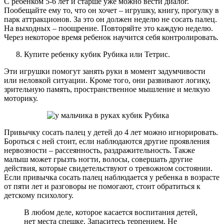
С ребенком 5-6 лет и старше уже можно вести диалог.
Пообещайте ему то, что он хочет – игрушку, книгу, прогулку в
парк аттракционов. За это он должен неделю не сосать палец.
На выходных – поощрение. Повторяйте это каждую неделю.
Через некоторое время ребенок научится себя контролировать.
Купите ребенку кубик Рубика или Тетрис.
Эти игрушки помогут занять руки в момент задумчивости
или неловкой ситуации. Кроме того, они развивают логику,
зрительную память, пространственное мышление и мелкую
моторику.
Привычку сосать палец у детей до 4 лет можно игнорировать.
Бороться с ней стоит, если наблюдаются другие проявления
нервозности – рассеянность, раздражительность. Также
малыш может грызть ногти, волосы, совершать другие
действия, которые свидетельствуют о тревожном состоянии.
Если привычка сосать палец наблюдается у ребенка в возрасте
от пяти лет и разговоры не помогают, стоит обратиться к
детскому психологу.
В любом деле, которое касается воспитания детей,
нет места спешке. Запаситесь терпением. Не