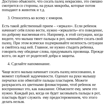
Доступно объясните, что сосать палец некрасиво, это смешно
смотрится со стороны, на руках микробы, которые потом
попадают в животик и т.д.
Относитесь ко всему с юмором.
Есть такой действенный прием – «зеркало». Если ребенок
начинает себя плохо вести, нужно «зеркалить» его поведение,
по-доброму высмеивая его. Например, в этой ситуации, когда
видите, что малыш тянет пальцы в рот, начинайте сосать свой
палец. При этом всячески подчеркивайте нелепость ситуации
и смейтесь над ней. Главное, не нужно стыдить ребенка,
говорить ему обидные слова, придумывать прозвища. Прежде
всего, он ждет от родителей добра и защиты.
Сделайте напоминание.
Чаще всего малыш начинает сосать палец неосознанно, в
момент глубокой задумчивости. Оденьте на руки малышу
перчатки или обмотайте пальцы пластырем. Можете
разукрасить их цветными фломастерами, чтоб ребенок не
воспринимал это, как наказание. Объясните ему, зачем это
нужно. Каждый раз, когда он будет засовывать пальцы в рот,
пластырь будет служить ему предостережением, что этого
делать нельзя.