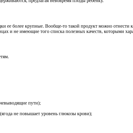
держиваются, предлагая невовремя плоды ребенку.
ки ее более крупные. Вообще-то такой продукт можно отнести к 
цах и не имеющие того списка полезных качеств, которыми хар
етям.
чевыводящие пути);
(ягода не повышает уровень глюкозы крови);