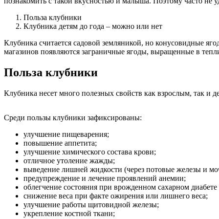
познакомить с такой вкусностью и малыша. Поэтому часто не у
Польза клубники
Клубника детям до года – можно или нет
Клубника считается садовой земляникой, но конусовидные ягод
магазинов появляются заграничные ягоды, выращенные в тепли
Польза клубники
Клубника несет много полезных свойств как взрослым, так и д
Среди пользы клубники зафиксированы:
улучшение пищеварения;
повышение аппетита;
улучшение химического состава крови;
отличное утоление жажды;
выведение лишней жидкости (через потовые железы и мо
предупреждение и лечение проявлений анемии;
облегчение состояния при врожденном сахарном диабете 
снижение веса при факте ожирения или лишнего веса;
улучшение работы щитовидной железы;
укрепление костной ткани;