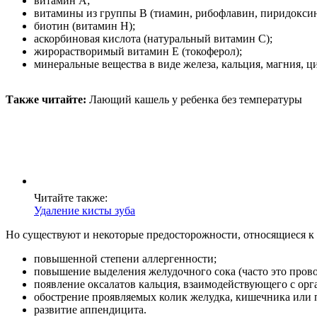
витамин A;
витамины из группы B (тиамин, рибофлавин, пиридоксин
биотин (витамин H);
аскорбиновая кислота (натуральный витамин C);
жирорастворимый витамин E (токоферол);
минеральные вещества в виде железа, кальция, магния, цин
Также читайте:
Лающий кашель у ребенка без температуры
Читайте также:
Удаление кисты зуба
Но существуют и некоторые предосторожности, относящиеся к
повышенной степени аллергенности;
повышение выделения желудочного сока (часто это прово
появление оксалатов кальция, взаимодействующего с ор
обострение проявляемых колик желудка, кишечника или 
развитие аппендицита.