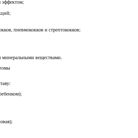
 эффектом;
кций;
кков, пневмококков и стрептококков;
и минеральными веществами.
птомы
таву:
ребенком);
овая);