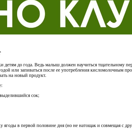
т
и детям до года. Ведь малыш должен научиться тщательному пе
годой или запиваться после ее употребления кисломолочным про
вать на новый продукт.
е:
я выделившийся сок;
 ягоды в первой половине дня (но не натощак и совмещая с др