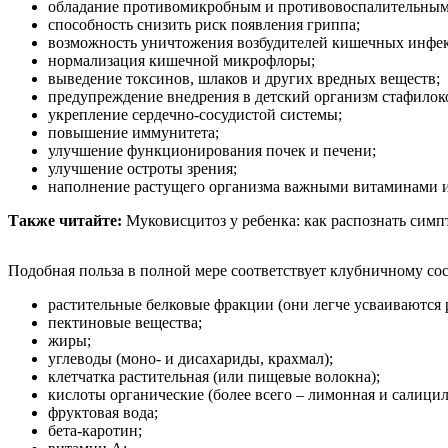
обладание противомикробным и противовоспалительным
способность снизить риск появления гриппа;
возможность уничтожения возбудителей кишечных инфе
нормализация кишечной микрофлоры;
выведение токсинов, шлаков и других вредных веществ;
предупреждение внедрения в детский организм стафилоко
укрепление сердечно-сосудистой системы;
повышение иммунитета;
улучшение функционирования почек и печени;
улучшение остроты зрения;
наполнение растущего организма важными витаминами 
Также читайте:
Муковисцитоз у ребенка: как распознать сим
Подобная польза в полной мере соответствует клубничному сос
растительные белковые фракции (они легче усваиваются 
пектиновые вещества;
жиры;
углеводы (моно- и дисахариды, крахмал);
клетчатка растительная (или пищевые волокна);
кислоты органические (более всего – лимонная и салицил
фруктовая вода;
бета-каротин;