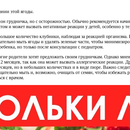
ании этой ягоды.
он грудничка, но с осторожностью. Обычно рекомендуется начина
ктом и может вызвать негативные реакции у детей, особенно у те
ьшое количество клубники, наблюдая за реакцией организма. Е
тельно мыть ягоды и удалять зеленые части, чтобы минимизиров
ебенка, но только после консультации с педиатром.
гие родители хотят предложить своим грудничкам. Однако мнен
2 месяцев, так как она может вызвать аллергические реакции. Д
есяцев, но в небольших количествах и в виде пюре. Важно след
щательно мыть и, возможно, очищать от семян, чтобы избежать 
ся с врачом.