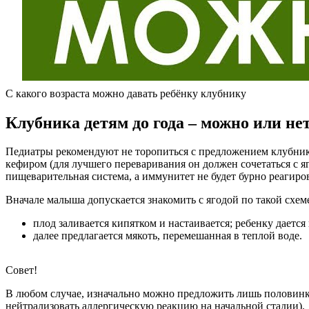
С какого возраста можно давать ребёнку клубнику
Клубника детям до года – можно или не
Педиатры рекомендуют не торопиться с предложением клубник
кефиром (для лучшего переваривания он должен сочетаться с я
пищеварительная система, а иммунитет не будет бурно реагиро
Вначале малыша допускается знакомить с ягодой по такой схем
плод заливается кипятком и настаивается; ребенку даетс
далее предлагается мякоть, перемешанная в теплой воде.
Совет!
В любом случае, изначально можно предложить лишь половинку
нейтрализовать аллергическую реакцию на начальной стадии).