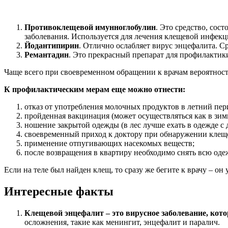
Противоклещевой имунноглобулин
. Это средство, сос
заболевания. Используется для лечения клещевой инфек
Йодантипирин
. Отлично ослабляет вирус энцефалита.
Ремантадин
. Это прекрасный препарат для профилактики
Чаще всего при своевременном обращении к врачам вероятност
К профилактическим мерам еще можно отнести:
отказ от употребления молочных продуктов в летний пер
пройденная вакцинация (может осуществляться как в зимн
ношение закрытой одежды (в лес лучше ехать в одежде с
своевременный приход к доктору при обнаружении клещей
применение отпугивающих насекомых веществ;
после возвращения в квартиру необходимо снять всю оде
Если на теле был найден клещ, то сразу же бегите к врачу – о
Интересные факты
Клещевой энцефалит – это вирусное заболевание, котор
осложнения, такие как менингит, энцефалит и паралич.