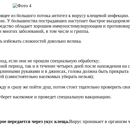
тоящее из большого потока антител к вирусу клещевой инфекции.
ции. У большинства пострадавших наступает быстрое выздоровле
 Средство обладает хорошим иммуностимулирующим и противови
 многих заболеваний, в том числе и гриппа.
ь избежать сложностей довольно велика.
иод, если они не прошли специальную обработку;
ий период, так и в течение четырех дней после нахождения на с
 длинными рукавами и в джинсах, голова должна быть прикрыта
 (самостоятельно насекомых убирать нельзя);
жду и сразу же пойти душ, потом стоит тщательно проверить св
н уберет насекомое и проведет специальную вакцинацию.
ое передается через укус клеща.
Вирус проникает в организм ч