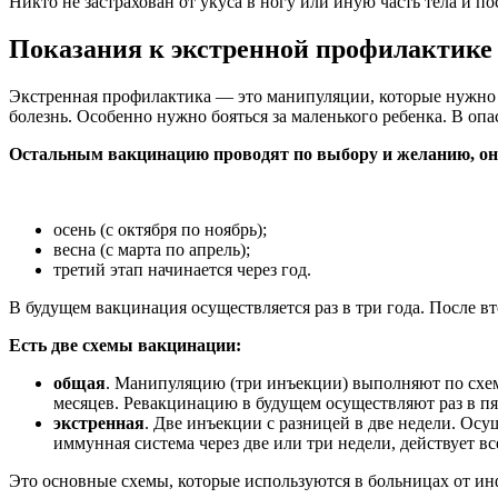
Никто не застрахован от укуса в ногу или иную часть тела и по
Показания к экстренной профилактике
Экстренная профилактика — это манипуляции, которые нужно в
болезнь. Особенно нужно бояться за маленького ребенка. В оп
Остальным вакцинацию проводят по выбору и желанию, она 
осень (с октября по ноябрь);
весна (с марта по апрель);
третий этап начинается через год.
В будущем вакцинация осуществляется раз в три года. После 
Есть две схемы вакцинации:
общая
. Манипуляцию (три инъекции) выполняют по схем
месяцев. Ревакцинацию в будущем осуществляют раз в пят
экстренная
. Две инъекции с разницей в две недели. Ос
иммунная система через две или три недели, действует вс
Это основные схемы, которые используются в больницах от и