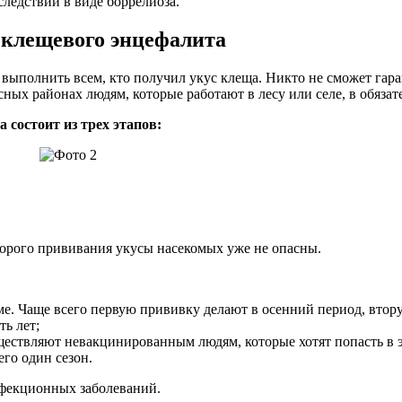
следствий в виде боррелиоза.
 клещевого энцефалита
ыполнить всем, кто получил укус клеща. Никто не сможет гаран
асных районах людям, которые работают в лесу или селе, в обяз
состоит из трех этапов:
второго прививания укусы насекомых уже не опасны.
е. Чаще всего первую прививку делают в осенний период, втору
ь лет;
уществляют невакцинированным людям, которые хотят попасть в 
его один сезон.
нфекционных заболеваний.