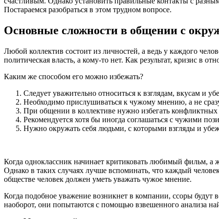
счастливым. Однако установить правильные контакты с разным
Постараемся разобраться в этом трудном вопросе.
Основные сложности в общении с окр
Любой коллектив состоит из личностей, а ведь у каждого челов
политическая власть, а кому-то нет. Как результат, кризис в
Каким же способом его можно избежать?
Следует уважительно относиться к взглядам, вкусам и уб
Необходимо прислушиваться к чужому мнению, а не сразу
При общении в коллективе нужно избегать конфликтных т
Рекомендуется хотя бы иногда соглашаться с чужими пози
Нужно окружать себя людьми, с которыми взгляды и убеж
Когда одноклассник начинает критиковать любимый фильм, а же
Однако в таких случаях лучше вспоминать, что каждый человек 
обществе человек должен уметь уважать чужое мнение.
Когда подобное уважение возникнет в компании, ссоры будут во
наоборот, они попытаются с помощью взвешенного анализа найт