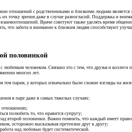
ании отношений с родственниками и близкими людьми является
ь их точку зрения даже в случае разногласий. Поддержка и вним
взаимоотношений. Врачи советуют также уделять время общению
ь, что забота и внимание к близким людям способствуют улуч
рой половинкой
 любимым человеком. Связано это с тем, что друзья и коллеги 
тяжении многих лет.
 тем парам, у которых изначально были схожие взгляды на жизнь
ения в паре даже в самых тяжелых случаях:
в отношениях;
ться полюбить то, что нравится супругу;
пад второй половинки. Важно помнить, что каждый имеет право 
ком, осторожно высказывая претензии друг к другу;
 работа над любовью будет систематической.