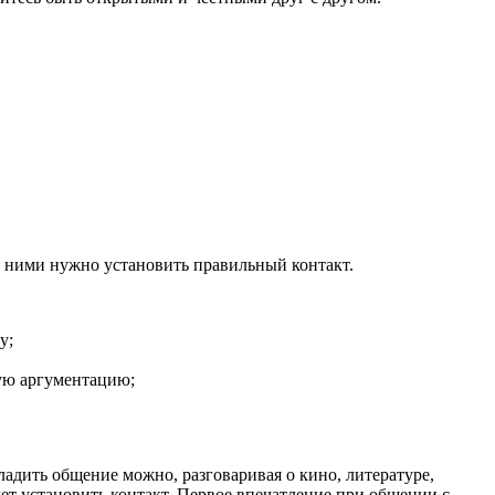
ми ними нужно установить правильный контакт.
у;
ную аргументацию;
адить общение можно, разговаривая о кино, литературе,
дет установить контакт. Первое впечатление при общении с