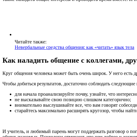
Читайте также:
Невербальные средства общения: как «читать» язык тела
Как наладить общение с коллегами, д
Круг общения человека может быть очень широк. У него есть д
Чтобы добиться результатов, достаточно соблюдать следующие 
для начала проанализируйте почву, узнайте, что интерес
не высказывайте свою позицию слишком категорично;
внимательно выслушивайте все, что вам говорят собесед
старайтесь максимально расширять кругозор, чтобы найт
И учитель, и любимый парень могут поддержать разговор о по
общих знакомых. Психологи отмечают, что чем добрее и жизнера