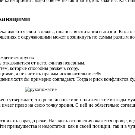
и категориями людей совсем не так просто, как кажется. Как 
ужающими
ека имеются свои взгляды, нюансы воспитания и жизни. Кто-то в
 отношениях с окружающими может возникнуть по самым разным в
еждениям других.
 отказываться от него, считая неверным.
ем, которые способны разжечь ссору.
циями, а не считать правым исключительно себя.
дения хотя бы примерно совпадают. Тогда и риск конфликтов бу
на утверждает, что религиозные или политические взгляды мужа 
имеет право на свою точку зрения. С ней не обязательно соглаш
зникать гораздо реже. Наладить отношения окажется проще, ведь
и преимущества и недостатки, как в своей позиции, так и в чу