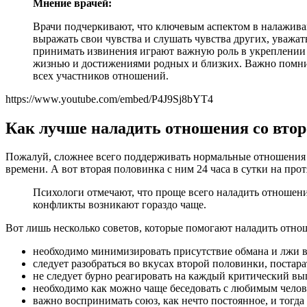
Мнение врачей:
Врачи подчеркивают, что ключевым аспектом в налажив
выражать свои чувства и слушать чувства других, уважат
принимать извинения играют важную роль в укреплении 
жизнью и достижениями родных и близких. Важно помнит
всех участников отношений.
https://www.youtube.com/embed/P4J9Sj8bYT4
Как лучше наладить отношения со вто
Пожалуй, сложнее всего поддерживать нормальные отношения с
времени. А вот вторая половинка с ним 24 часа в сутки на про
Психологи отмечают, что проще всего наладить отношения
конфликты возникают гораздо чаще.
Вот лишь несколько советов, которые помогают наладить отнош
необходимо минимизировать присутствие обмана и лжи 
следует разобраться во вкусах второй половинки, постара
не следует бурно реагировать на каждый критический вы
необходимо как можно чаще беседовать с любимым челове
важно воспринимать союз, как нечто постоянное, и тогда