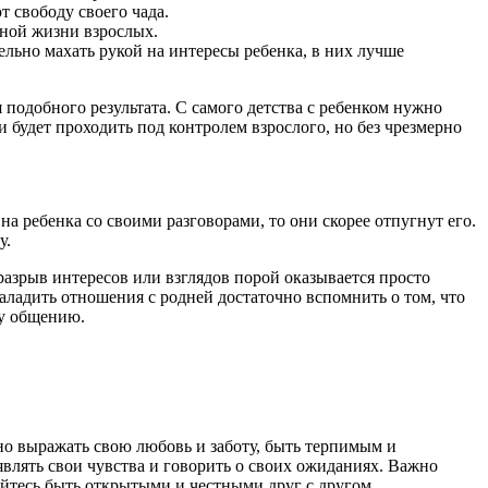
т свободу своего чада.
чной жизни взрослых.
ьно махать рукой на интересы ребенка, в них лучше
одобного результата. С самого детства с ребенком нужно
и будет проходить под контролем взрослого, но без чрезмерно
а ребенка со своими разговорами, то они скорее отпугнут его.
у.
азрыв интересов или взглядов порой оказывается просто
аладить отношения с родней достаточно вспомнить о том, что
му общению.
о выражать свою любовь и заботу, быть терпимым и
влять свои чувства и говорить о своих ожиданиях. Важно
айтесь быть открытыми и честными друг с другом.