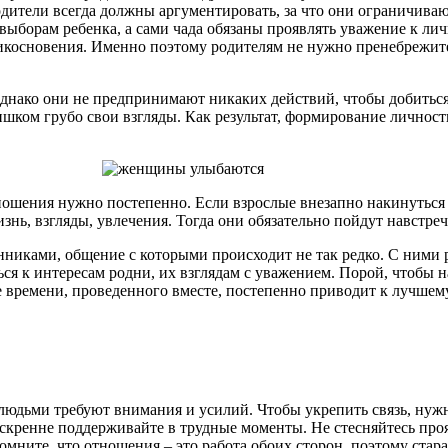
дители всегда должны аргументировать, за что они ограничиваю
ыборам ребенка, а сами чада обязаны проявлять уважение к ли
икосновения. Именно поэтому родителям не нужно пренебрежител
нако они не предпринимают никаких действий, чтобы добиться п
ишком грубо свои взгляды. Как результат, формирование личност
ношения нужно постепенно. Если взрослые внезапно накинуться н
знь, взгляды, увлечения. Тогда они обязательно пойдут навстреч
нниками, общение с которыми происходит не так редко. С ними р
я к интересам родни, их взглядам с уважением. Порой, чтобы н
ие времени, проведенного вместе, постепенно приводит к лучше
людьми требуют внимания и усилий. Чтобы укрепить связь, нужн
кренне поддерживайте в трудные моменты. Не стесняйтесь проя
омните, что отношения – это работа обоих сторон, поэтому стар