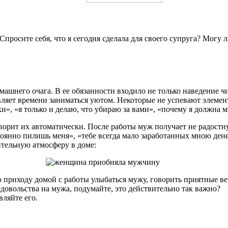
росите себя, что я сегодня сделала для своего супруга? Могу ли
машнего очага. В ее обязанности входило не только наведение ч
яет времени заниматься уютом. Некоторые не успевают элемента
и», «я только и делаю, что убираю за вами», «почему я должна 
орит их автоматически. После работы муж получает не радостну
тоянно пилишь меня», «тебе всегда мало заработанных мною дене
ительную атмосферу в доме:
о приходу домой с работы улыбаться мужу, говорить приятные в
довольства на мужа, подумайте, это действительно так важно?
ляйте его.