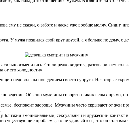
ймете, как наладить отношения с мужем. Взгляните на этого чело
ва ему не скажи, о заботе и ласке уже вообще молчу. Сидит, игр
руга. У мужа появился свой круг друзей, а я больше по дому, с д
 сильно изменились. Стали редко видится, разговариваем только
ла от его холодности»
нщин недовольны поведением своего супруга. Некоторые скром
ше поведение. Обычно мужчины говорят о таких вещах прямо, н
й семье, беспокоит здоровье. Мужчины часто скрывают от жен пр
.
у. Близкий эмоциональный, сексуальный и дружеский контакт в 
 существующие проблемы, то не удивляйтесь, что он стал вам ч