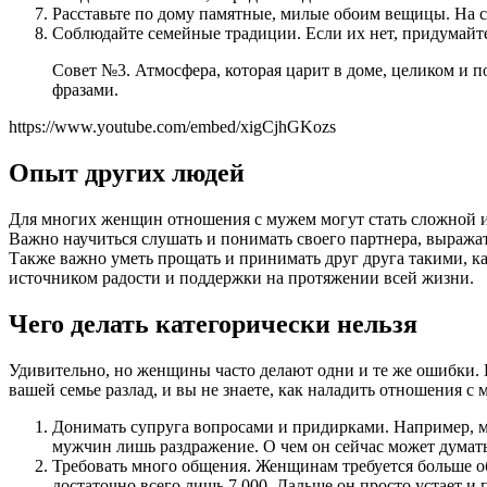
Расставьте по дому памятные, милые обоим вещицы. На с
Соблюдайте семейные традиции. Если их нет, придумайте
Совет №3. Атмосфера, которая царит в доме, целиком и
фразами.
https://www.youtube.com/embed/xigCjhGKozs
Опыт других людей
Для многих женщин отношения с мужем могут стать сложной и 
Важно научиться слушать и понимать своего партнера, выража
Также важно уметь прощать и принимать друг друга такими, к
источником радости и поддержки на протяжении всей жизни.
Чего делать категорически нельзя
Удивительно, но женщины часто делают одни и те же ошибки. Н
вашей семье разлад, и вы не знаете, как наладить отношения 
Донимать супруга вопросами и придирками. Например, му
мужчин лишь раздражение. О чем он сейчас может думать,
Требовать много общения. Женщинам требуется больше общ
достаточно всего лишь 7 000. Дальше он просто устает 