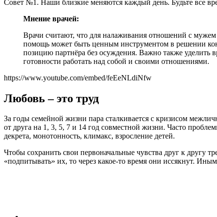
Совет №1. Наши близкие меняются каждый день. Будьте все вр
Мнение врачей:
Врачи считают, что для налаживания отношений с мужем 
помощь может быть ценным инструментом в решении кон
позицию партнёра без осуждения. Важно также уделить 
готовности работать над собой и своими отношениями.
https://www.youtube.com/embed/feEeNLdiNfw
Любовь – это труд
За годы семейной жизни пара сталкивается с кризисом межлич
от друга на 1, 3, 5, 7 и 14 год совместной жизни. Часто проб
декрета, монотонность, климакс, взросление детей.
Чтобы сохранить свои первоначальные чувства друг к другу тре
«подпитывать» их, то через какое-то время они иссякнут. Иным