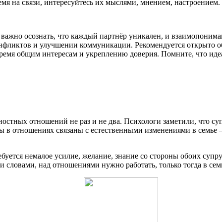
емя на связи, интересуйтесь их мыслями, мнением, настроением
важно осознать, что каждый партнёр уникален, и взаимопониман
фликтов и улучшении коммуникации. Рекомендуется открыто об
время общим интересам и укреплению доверия. Помните, что иде
ностных отношений не раз и не два. Психологи заметили, что с
лемы в отношениях связаны с естественными изменениями в семье 
буется немалое усилие, желание, знание со стороны обоих супру
и словами, над отношениями нужно работать, только тогда в семь