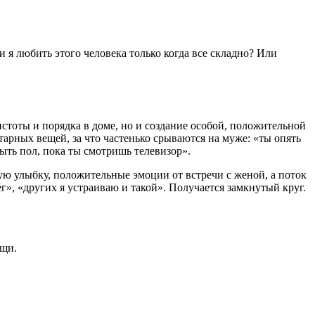
 я любить этого человека только когда все складно? Или
истоты и порядка в доме, но и создание особой, положительной
рных вещей, за что частенько срываются на муже: «ты опять
мыть пол, пока ты смотришь телевизор».
ю улыбку, положительные эмоции от встречи с женой, а поток
г», «других я устраиваю и такой». Получается замкнутый круг.
ещи.