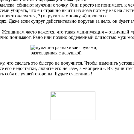
здалека, сбивают мужчин с толку. Они просто не понимают, к ч
всеми убирать, что ей страшно выйти из дома потому как на лест
 просто жалуется, 3) вкрутил лампочку, 4) провел ее.
ях. Даже если супруг действительно поруган за дело, он будет 
. Женщинам часто кажется, что такая манипуляция – отличный «
ично понимают. Рано или поздно обделенный близостью муж мож
, что сделать это быстро не получится. Чтобы изменить устояв
се его недостатки, любите его не «за», а «вопреки». Вы удивите
ь себя с лучшей стороны. Будьте счастливы!