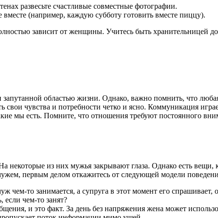
тенах развесьте счастливые совместные фотографии.
 вместе (например, каждую субботу готовить вместе пиццу).
 полностью зависит от женщины. Учитесь быть хранительницей д
запутанной областью жизни. Однако, важно помнить, что любая 
ть свои чувства и потребности четко и ясно. Коммуникация игр
акие мы есть. Помните, что отношения требуют постоянного вни
а некоторые из них мужья закрывают глаза. Однако есть вещи, к
с мужем, первым делом откажитесь от следующей модели поведени
ж чем-то занимается, а супруга в этот момент его спрашивает,
 если чем-то занят?
ения, и это факт. За день без напряжения жена может использова
и пропускает поток информации мимо ушей.