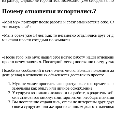
на развод. Однако не торопитесь. Возможно, уже сегодня вы по
Почему отношения испортились?
«Мой муж приходит после работы и сразу замыкается в себе. Сло
«не выдумывай»
«
Мы в браке уже 14 лет. Как-то незаметно отдалились друг от д
мы стали просто соседями по комнате»
«После того, как муж нашел себе новую работу, наши отношения
просто нечем заняться. Последний месяц постоянно плачу, уста
Подобных сообщений в сети очень много. Больше половины же
деле разлад в отношениях объясняется достаточно просто:
Муж не может простить ваш проступок, его огорчает ва
замечания как обиду или личное оскорбление.
У супруга возникли сложности на работе, в родительско
они становятся замкнутыми, мрачными, необщительными
Вы постепенно отдалились, стали не интересны друг друг
своим супругом или же просто слишком долго замалчивали