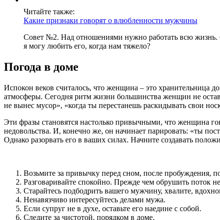
Читайте также:
Какие признаки говорят о влюбленности мужчины
Совет №2. Над отношениями нужно работать всю жизнь. Сп
я могу любить его, когда нам тяжело?
Погода в доме
Испокон веков считалось, что женщина – это хранительница до
атмосферы. Сегодня ритм жизни большинства женщин не оставл
не вынес мусор», «когда ты перестанешь раскидывать свои носк
Эти фразы становятся настолько привычными, что женщина гов
недовольства. И, конечно же, он начинает парировать: «ты пос
Однако разорвать его в ваших силах. Начните создавать полож
Возьмите за привычку перед сном, после пробуждения, п
Разговаривайте спокойно. Прежде чем обрушить поток не
Старайтесь подбодрить вашего мужчину, хвалите, вдохнов
Ненавязчиво интересуйтесь делами мужа.
Если супруг не в духе, оставьте его наедине с собой.
Следите за чистотой, порядком в доме.