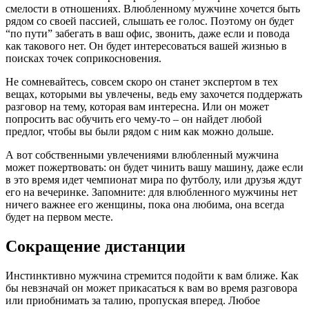
смелости в отношениях. Влюбленному мужчине хочется быть
рядом со своей пассией, слышать ее голос. Поэтому он будет
“по пути” забегать в ваш офис, звонить, даже если и повода
как такового нет. Он будет интересоваться вашей жизнью в
поисках точек соприкосновения.
Не сомневайтесь, совсем скоро он станет экспертом в тех
вещах, которыми вы увлечены, ведь ему захочется поддержать
разговор на тему, которая вам интересна. Или он может
попросить вас обучить его чему-то – он найдет любой
предлог, чтобы вы были рядом с ним как можно дольше.
А вот собственными увлечениями влюбленный мужчина
может пожертвовать: он будет чинить вашу машину, даже если
в это время идет чемпионат мира по футболу, или друзья ждут
его на вечеринке. Запомните: для влюбленного мужчины нет
ничего важнее его женщины, пока она любима, она всегда
будет на первом месте.
Сокращение дистанции
Инстинктивно мужчина стремится подойти к вам ближе. Как
бы невзначай он может прикасаться к вам во время разговора
или приобнимать за талию, пропуская вперед. Любое