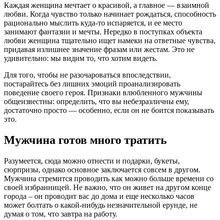
Каждая женщина мечтает о красивой, а главное — взаимной
любви. Когда чувство только начинает рождаться, способность
рационально мыслить куда-то испаряется, и ее место
занимают фантазии и мечты. Нередко в поступках объекта
любви женщина тщательно ищет намеки на ответные чувства,
придавая излишнее значение фразам или жестам. Это не
удивительно: мы видим то, что хотим видеть.
Для того, чтобы не разочароваться впоследствии,
постарайтесь без лишних эмоций проанализировать
поведение своего героя. Признаки влюбленного мужчины
общеизвестны: определить, что вы небезразличны ему,
достаточно просто — особенно, если он не боится показывать
это.
Мужчина готов много тратить
Разумеется, сюда можно отнести и подарки, букеты,
сюрпризы, однако основное заключается совсем в другом.
Мужчина стремится проводить как можно больше времени со
своей избранницей. Не важно, что он живет на другом конце
города – он проводит вас до дома и еще несколько часов
может болтать о какой-нибудь незначительной ерунде, не
думая о том, что завтра на работу.