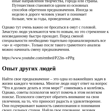
иные направления творчества, города или страны.
Путешествия становятся одним из основных
способов обретения предназначения. Иногда за
неделю в дороге человек узнает и понимает
больше, чем за годы, проведенные дома.
Однако тут очень важно не бросаться в омут с головой.
Зачастую люди увлекаются чем-то новым, но это стремление к
неизведанному быстро проходит. Перед сменой
специальности необходимо тщательно проанализировать все
«за» и «против». Только после такого грамотного анализа
можно начинать смену предназначения.
https://www.youtube.com/embed/P22in–vPPg
Опыт других людей
Найти свое предназначение – это одна из важнейших задач в
жизни каждого человека. Многие люди ищут ответ на вопрос
“Что я должен делать в этом мире?” сомневаясь и колеблясь.
Однако, советы психологов могут помочь в этом нелегком
поиске. Психологи советуют обратить внимание на свои
увлечения, на то, что приносит радость и удовлетворение.
Они подчеркивают важность самопознания и понимания
своих сильных сторон. Найдя свое призвание, человек