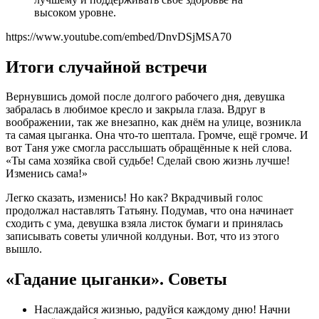
высоком уровне.
https://www.youtube.com/embed/DnvDSjMSA70
Итоги случайной встречи
Вернувшись домой после долгого рабочего дня, девушка
забралась в любимое кресло и закрыла глаза. Вдруг в
воображении, так же внезапно, как днём на улице, возникла
та самая цыганка. Она что-то шептала. Громче, ещё громче. И
вот Таня уже смогла расслышать обращённые к ней слова.
«Ты сама хозяйка свой судьбе! Сделай свою жизнь лучше!
Изменись сама!»
Легко сказать, изменись! Но как? Вкрадчивый голос
продолжал наставлять Татьяну. Подумав, что она начинает
сходить с ума, девушка взяла листок бумаги и принялась
записывать советы уличной колдуньи. Вот, что из этого
вышло.
«Гадание цыганки». Советы
Наслаждайся жизнью, радуйся каждому дню! Начни