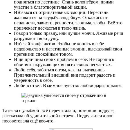
подняться по лестнице. Стань волонтёром, прими
участие в благотворительной акции.
Избавься от отрицательных эмоций. Перестань
жаловаться на «судьбу-злодейку». Откажись от
ненависти, зависти, ревности, эгоизма, злобы. Всё это
привлекает несчастья в твою жизнь.
Говори только правду, или лучше молчи. Лживые речи
разрушают твою душу.
Избегай конфликтов. Чтобы не копить в себе
недовольство и негативные эмоции, высказывай свои
претензии спокойным тоном.
Ищи причины своих проблем в себе. Не торопись
обвинять окружающих во всех своих несчастьях.
Люби себя, заботься о том, как ты выглядишь.
Привлекательный внешний вид подарит радость и
уверенность в себе.
Люби в ответ. Взаимное чувство любви дарит крылья.
Татьяна с улыбкой всё перечитала и, позвонив подруге,
рассказала об удивительной встрече. Подруга-психолог
посоветовала ещё кое-что.