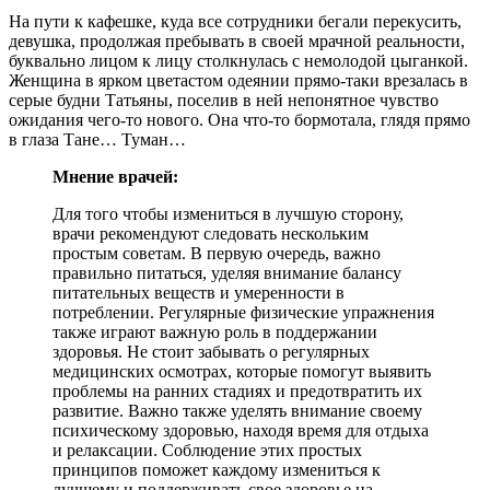
На пути к кафешке, куда все сотрудники бегали перекусить,
девушка, продолжая пребывать в своей мрачной реальности,
буквально лицом к лицу столкнулась с немолодой цыганкой.
Женщина в ярком цветастом одеянии прямо-таки врезалась в
серые будни Татьяны, поселив в ней непонятное чувство
ожидания чего-то нового. Она что-то бормотала, глядя прямо
в глаза Тане… Туман…
Мнение врачей:
Для того чтобы измениться в лучшую сторону,
врачи рекомендуют следовать нескольким
простым советам. В первую очередь, важно
правильно питаться, уделяя внимание балансу
питательных веществ и умеренности в
потреблении. Регулярные физические упражнения
также играют важную роль в поддержании
здоровья. Не стоит забывать о регулярных
медицинских осмотрах, которые помогут выявить
проблемы на ранних стадиях и предотвратить их
развитие. Важно также уделять внимание своему
психическому здоровью, находя время для отдыха
и релаксации. Соблюдение этих простых
принципов поможет каждому измениться к
лучшему и поддерживать свое здоровье на