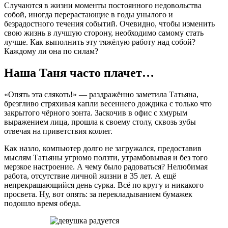
Случаются в жизни моменты постоянного недовольства
собой, иногда перерастающие в годы унылого и
безрадостного течения событий. Очевидно, чтобы изменить
свою жизнь в лучшую сторону, необходимо самому стать
лучше. Как выполнить эту тяжёлую работу над собой?
Каждому ли она по силам?
Наша Таня часто плачет…
«Опять эта слякоть!» — раздражённо заметила Татьяна,
брезгливо стряхивая капли весеннего дождика с только что
закрытого чёрного зонта. Заскочив в офис с хмурым
выражением лица, прошла к своему столу, сквозь зубы
отвечая на приветствия коллег.
Как назло, компьютер долго не загружался, предоставив
мыслям Татьяны угрюмо ползти, утрамбовывая и без того
мерзкое настроение. А чему было радоваться? Нелюбимая
работа, отсутствие личной жизни в 35 лет. А ещё
непрекращающийся день сурка. Всё по кругу и никакого
просвета. Ну, вот опять: за перекладыванием бумажек
подошло время обеда.