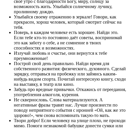
своё утро с благодарности Богу, миру, солнцу за
возможность жить. Улыбайся солнечному лучику,
проливному дождю.
Улыбайся своему отражению в зеркале! Говори, как
прекрасен, хорош человек, который смотрит сейчас на
тебя.
Поверь, в каждом человеке есть хорошее. Найди это.
Если тебе кто-то постоянно даёт советы, воспринимай
это как заботу о себе, а не сомнение в твоих
способностях и возможностях.
Излучай любовь и счастье, они вернутся к тебе
преумноженные!
Построй свой день правильно. Найди время для
собственного развития: физического, духовного. Сделай
зарядку, отправься на пробежку или займись каким-
нибудь видом спорта. Почитай интересную книгу, сходи
на выставку, в театр или кино.
Забудь про вредные привычки. Откажись от переедания,
употребления алкоголя, курения.
Не сквернословь. Слова материализуются. А
негативные фразы травят нас. Лучше произнести по
поводу неприятного события с иронией «Ой, как же это
здорово!», чем снова вспоминать такую-то мать.
Твори добро! Если человеку на улице плохо, не проходи
мимо. Помоги незнакомой бабушке донести сумки или