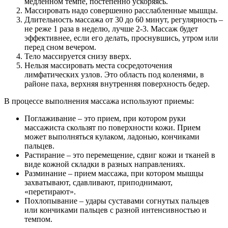
медленном темпе, постепенно ускоряясь.
Массировать надо совершенно расслабленные мышцы.
Длительность массажа от 30 до 60 минут, регулярность –
не реже 1 раза в неделю, лучше 2-3. Массаж будет
эффективнее, если его делать, проснувшись, утром или
перед сном вечером.
Тело массируется снизу вверх.
Нельзя массировать места сосредоточения
лимфатических узлов. Это область под коленями, в
районе паха, верхняя внутренняя поверхность бедер.
В процессе выполнения массажа используют приемы:
Поглаживание – это прием, при котором руки
массажиста скользят по поверхности кожи. Прием
может выполняться кулаком, ладонью, кончиками
пальцев.
Растирание – это перемещение, сдвиг кожи и тканей в
виде кожной складки в разных направлениях.
Разминание – прием массажа, при котором мышцы
захватывают, сдавливают, приподнимают,
«перетирают».
Похлопывание – удары суставами согнутых пальцев
или кончиками пальцев с разной интенсивностью и
темпом.