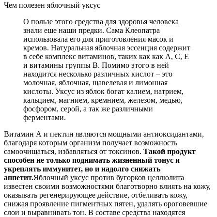
Чем полезен яблочный уксус
О пользе этого средства для здоровья человека
знали еще наши предки. Сама Клеопатра
использовала его для приготовления масок и
кремов. Натуральная яблочная эссенция содержит
в себе комплекс витаминов, таких как как А, С, Е
и витамины группы В. Помимо этого в ней
находится несколько различных кислот – это
молочная, яблочная, щавелевая и лимонная
кислоты. Уксус из яблок богат калием, натрием,
кальцием, магнием, кремнием, железом, медью,
фосфором, серой, а так же различными
ферментами.
Витамин А и пектин являются мощными антиоксидантами,
благодаря которым организм получает возможность
самоочищаться, избавляться от токсинов.
Такой продукт
способен не только поднимать жизненный тонус и
укреплять иммунитет, но и надолго снижать
аппетит.
Яблочный уксус против бугорков целлюлита
известен своими возможностями благотворно влиять на кожу,
оказывать регенерирующее действие, отбеливать кожу,
снижая проявление пигментных пятен, удалять ороговевшие
слои и выравнивать тон. В составе средства находятся