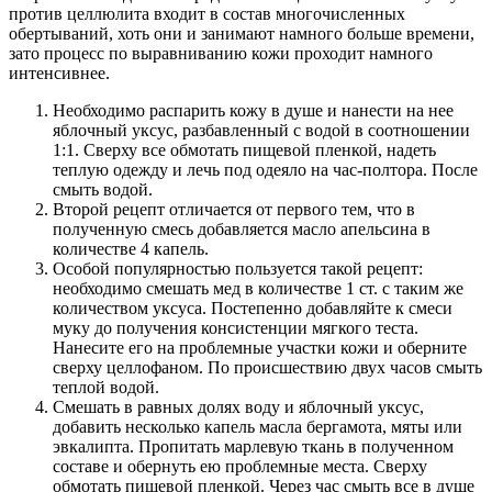
против целлюлита входит в состав многочисленных
обертываний, хоть они и занимают намного больше времени,
зато процесс по выравниванию кожи проходит намного
интенсивнее.
Необходимо распарить кожу в душе и нанести на нее
яблочный уксус, разбавленный с водой в соотношении
1:1. Сверху все обмотать пищевой пленкой, надеть
теплую одежду и лечь под одеяло на час-полтора. После
смыть водой.
Второй рецепт отличается от первого тем, что в
полученную смесь добавляется масло апельсина в
количестве 4 капель.
Особой популярностью пользуется такой рецепт:
необходимо смешать мед в количестве 1 ст. с таким же
количеством уксуса. Постепенно добавляйте к смеси
муку до получения консистенции мягкого теста.
Нанесите его на проблемные участки кожи и оберните
сверху целлофаном. По происшествию двух часов смыть
теплой водой.
Смешать в равных долях воду и яблочный уксус,
добавить несколько капель масла бергамота, мяты или
эвкалипта. Пропитать марлевую ткань в полученном
составе и обернуть ею проблемные места. Сверху
обмотать пищевой пленкой. Через час смыть все в душе