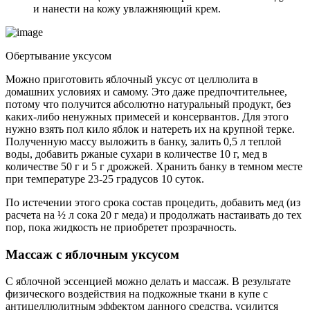
и нанести на кожу увлажняющий крем.
Обертывание уксусом
Можно приготовить яблочный уксус от целлюлита в
домашних условиях и самому. Это даже предпочтительнее,
потому что получится абсолютно натуральный продукт, без
каких-либо ненужных примесей и консервантов. Для этого
нужно взять пол кило яблок и натереть их на крупной терке.
Полученную массу выложить в банку, залить 0,5 л теплой
воды, добавить ржаные сухари в количестве 10 г, мед в
количестве 50 г и 5 г дрожжей. Хранить банку в темном месте
при температуре 23-25 градусов 10 суток.
По истечении этого срока состав процедить, добавить мед (из
расчета на ½ л сока 20 г меда) и продолжать настаивать до тех
пор, пока жидкость не приобретет прозрачность.
Массаж с яблочным уксусом
С яблочной эссенцией можно делать и массаж. В результате
физического воздействия на подкожные ткани в купе с
антицеллюлитным эффектом данного средства, усилится