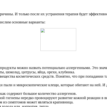
ричины. И только после их устранения терапия будет эффективн
ечислим основные варианты:
продукты можно назвать потенциально аллергенными. Это значи
, шоколад, цитрусы, яйца, орехи, клубника.
вещества косметических средств. Понятно, что при попадании т
ки пыли и микроскопические клещи, которые обитают на ней. И 
как содержит большое количество аллергенов.
ной гигиены нередко провоцируют развитие кожной реакции в 
м из симптомов может являться крапивница.
холода или, напротив, тепла.