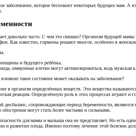
ое заболевание, которое беспокоит некоторых будущих мам. А из-
.
еменности
кает довольно часто. С чем это связано? Организм будущей мам
фон. Как известно, гормоны решают многое, особенно в женском
ы.
 женщины и будущего ребёнка.
ида, иммунные клетки могут активизироваться, ведь мужская кле
е влияние такое состояние может оказывать на заболевание?
дание в организм определённых веществ. Эти вещества называютс
ическая реакция. Определённую роль в этих процессах играют и 
ый дисбаланс, сопровождающие период беременности, являются
о обострения могут стать более частыми и сильными.
 опасности для мамы и малыша она не представляет. Но есть о
оянии и развитии плода. Именно поэтому лечение этой болезни д