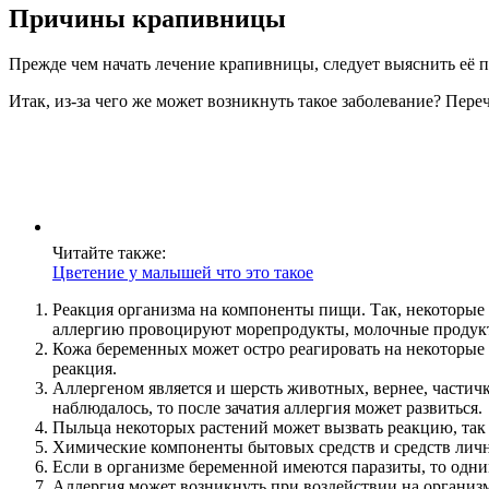
Причины крапивницы
Прежде чем начать лечение крапивницы, следует выяснить её п
Итак, из-за чего же может возникнуть такое заболевание? Пер
Читайте также:
Цветение у малышей что это такое
Реакция организма на компоненты пищи. Так, некоторые 
аллергию провоцируют морепродукты, молочные продукты
Кожа беременных может остро реагировать на некоторые 
реакция.
Аллергеном является и шерсть животных, вернее, частич
наблюдалось, то после зачатия аллергия может развиться.
Пыльца некоторых растений может вызвать реакцию, так 
Химические компоненты бытовых средств и средств лич
Если в организме беременной имеются паразиты, то одни
Аллергия может возникнуть при воздействии на организм 