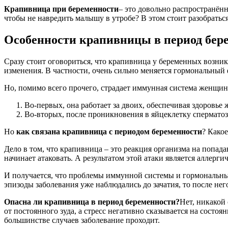
Крапивница при беременности
– это довольно распространённ
чтобы не навредить малышу в утробе? В этом стоит разобраться
Особенности крапивницы в период бер
Сразу стоит оговориться, что крапивница у беременных возни
изменения. В частности, очень сильно меняется гормональный 
Но, помимо всего прочего, страдает иммунная система женщин
Во-первых, она работает за двоих, обеспечивая здоровье
Во-вторых, после проникновения в яйцеклетку сперматозо
Но
как связана крапивница с периодом беременности
? Како
Дело в том, что крапивница – это реакция организма на попа
начинает атаковать. А результатом этой атаки является аллерг
И получается, что проблемы иммунной системы и гормональн
эпизоды заболевания уже наблюдались до зачатия, то после нег
Опасна ли крапивница в период беременности?
Нет, никакой
от постоянного зуда, а стресс негативно сказывается на сост
большинстве случаев заболевание проходит.