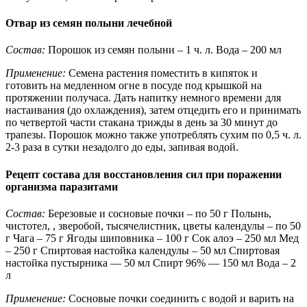
Отвар из семян полыни лечебной
Состав:
Порошок из семян полыни – 1 ч. л. Вода – 200 мл
Применение:
Семена растения поместить в кипяток и
готовить на медленном огне в посуде под крышкой на
протяжении получаса. Дать напитку немного времени для
настаивания (до охлаждения), затем отцедить его и принимать
по четвертой части стакана трижды в день за 30 минут до
трапезы. Порошок можно также употреблять сухим по 0,5 ч. л.
2-3 раза в сутки незадолго до еды, запивая водой.
Рецепт состава для восстановления сил при поражении
организма паразитами
Состав:
Березовые и сосновые почки – по 50 г Полынь,
чистотел, , зверобой, тысячелистник, цветы календулы – по 50
г Чага – 75 г Ягоды шиповника – 100 г Сок алоэ – 250 мл Мед
– 250 г Спиртовая настойка календулы – 50 мл Спиртовая
настойка пустырника — 50 мл Спирт 96% — 150 мл Вода – 2
л
Применение:
Сосновые почки соединить с водой и варить на