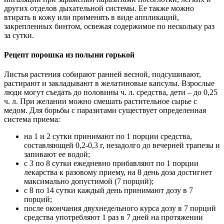
других отделов дыхательной системы. Ее также можно
втирать в кожу или применять в виде аппликаций,
закрепленных бинтом, освежая содержимое по нескольку раз
за сутки.
Рецепт порошка из полыни горькой
Листья растения собирают ранней весной, подсушивают,
растирают и закладывают в желатиновые капсулы. Взрослые
люди могут съедать до половины ч. л. средства, дети – до 0,25
ч. л. При желании можно смешать растительное сырье с
медом. Для борьбы с паразитами существует определенная
система приема:
на 1 и 2 сутки принимают по 1 порции средства,
составляющей 0,2-0,3 г, незадолго до вечерней трапезы и
запивают ее водой;
с 3 по 8 сутки ежедневно прибавляют по 1 порции
лекарства к разовому приему, на 8 день доза достигнет
максимально допустимой (7 порций);
с 8 по 14 сутки каждый день принимают дозу в 7
порций;
после окончания двухнедельного курса дозу в 7 порций
средства употребляют 1 раз в 7 дней на протяжении