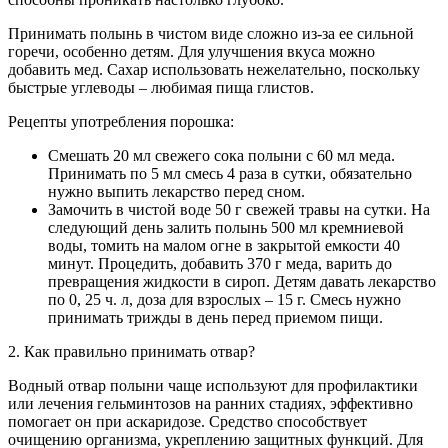
Принимать полынь в чистом виде сложно из-за ее сильной
горечи, особенно детям. Для улучшения вкуса можно
добавить мед. Сахар использовать нежелательно, поскольку
быстрые углеводы – любимая пища глистов.
Рецепты употребления порошка:
Смешать 20 мл свежего сока полыни с 60 мл меда.
Принимать по 5 мл смесь 4 раза в сутки, обязательно
нужно выпить лекарство перед сном.
Замочить в чистой воде 50 г свежей травы на сутки. На
следующий день залить полынь 500 мл кремниевой
воды, томить на малом огне в закрытой емкости 40
минут. Процедить, добавить 370 г меда, варить до
превращения жидкости в сироп. Детям давать лекарство
по 0, 25 ч. л, доза для взрослых – 15 г. Смесь нужно
принимать трижды в день перед приемом пищи.
2. Как правильно принимать отвар?
Водный отвар полыни чаще используют для профилактики
или лечения гельминтозов на ранних стадиях, эффективно
помогает он при аскаридозе. Средство способствует
очищению организма, укреплению защитных функций. Для