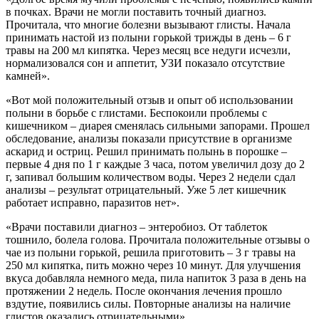
в почках. Врачи не могли поставить точный диагноз.
Прочитала, что многие болезни вызывают глисты. Начала
принимать настой из полыни горькой трижды в день – 6 г
травы на 200 мл кипятка. Через месяц все недуги исчезли,
нормализовался сон и аппетит, УЗИ показало отсутствие
камней».
«Вот мой положительный отзыв и опыт об использовании
полыни в борьбе с глистами. Беспокоили проблемы с
кишечником – диарея сменялась сильными запорами. Прошел
обследование, анализы показали присутствие в организме
аскарид и остриц. Решил принимать полынь в порошке –
первые 4 дня по 1 г каждые 3 часа, потом увеличил дозу до 2
г, запивал большим количеством воды. Через 2 недели сдал
анализы – результат отрицательный. Уже 5 лет кишечник
работает исправно, паразитов нет».
«Врачи поставили диагноз – энтеробиоз. От таблеток
тошнило, болела голова. Прочитала положительные отзывы о
чае из полыни горькой, решила приготовить – 3 г травы на
250 мл кипятка, пить можно через 10 минут. Для улучшения
вкуса добавляла немного меда, пила напиток 3 раза в день на
протяжении 2 недель. После окончания лечения прошло
вздутие, появились силы. Повторные анализы на наличие
глистов оказались отрицательными».