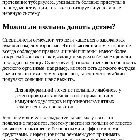
протекание туберкулеза, уменьшить болевые приступы в
период менструации, а также тонизирует и успокаивает
нервную систему.
Можно ли полынь давать детям?
Специалисты отмечают, что дети чаще всего заражаются
лямблиозом, чем взрослые. Это объясняется тем, что они не
всегда соблюдают правила личной гигиены, имеют более
открытый контакт с окружающим миром и больше времени
проводят на улице. Существует физиологическая особенность
детского организма, например, кислотность детского желудка
значительно ниже, чем у взрослого, за счет чего лямблии
получают больший шанс выжить.
Для информации! Лечение полынью лямблиоза у
детей проводится комплексно с применением
иммунномодуляторов и противогильминтных
лекарственных препаратов.
Большое количество сладостей также могут вызвать
появление паразитов, поэтому настои из полыни от глистов
являются практически безопасными и эффективными
средствами. Инфекционисты рекомендуют принимать
настойку полыни курсами, а также периодически сдавать