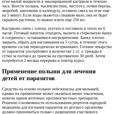
огне малой мощности в эмалированной кастрюле в течение
часа. Внести полынь, тысячелистник, чистотел, почки березы,
зверобой, шиповник и календулу, оставить смесь на огне еще
на 5 минут. Если воды окажется слишком мало, она не будет
скрывать растения, то можно влить еще 250 мл.
Кастрюлю снять с плиты, укутать и поставить в тепло на 6
часов. Готовый напиток отцедить, вылить в стерильную банку
и соединить с оставшимися ингредиентами. Банку плотно
закрыть, убрать для настаивания на 5 суток, в течение этого
времени состав периодически встряхивают. Готовое лекарство
от паразитов употребляют в количестве 1 ст. л. трижды в
сутки за полчаса до трапезы на протяжении 30 дней. Затем
потребуется 2 месяца перерыва и повтор курса.
Применение полыни для лечения
детей от паразитов
Средства на основе полыни небезопасны для малышей,
однако их применение может оказаться менее токсичным,
нежели прием аптечных противоглистных препаратов.
Решение о возможности использования рецептов народной
медицины для изгнания паразитов из детского организма
должно приниматься только с разрешения участкового