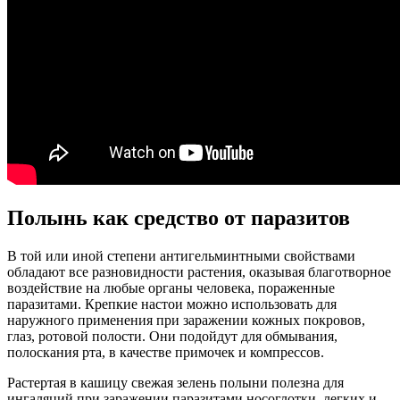
Полынь как средство от паразитов
В той или иной степени антигельминтными свойствами
обладают все разновидности растения, оказывая благотворное
воздействие на любые органы человека, пораженные
паразитами. Крепкие настои можно использовать для
наружного применения при заражении кожных покровов,
глаз, ротовой полости. Они подойдут для обмывания,
полоскания рта, в качестве примочек и компрессов.
Растертая в кашицу свежая зелень полыни полезна для
ингаляций при заражении паразитами носоглотки, легких и