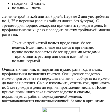
гвоздика – 2 части;
полынь – 1 часть.
Лечение тройчаткой длится 7 дней. Первые 2 дня употреблять
по 1, 75 г порошка (полная чайная ложка без бугорка). С
третьего дня порцию лекарства принимать трижды в день. В
профилактических целях проводить чистку тройчаткой можно
раз в год.
Лечение тройчаткой нельзя продолжать более
недели. Если глисты еще остались в организме,
нужно воспользоваться более щадящими методами
– приготовить раствор для клизм или чай из
полыни горькой.
Очищать кишечник от паразитов нужно раз в год, в целях
профилактики появления глистов. Очищающее средство
можно приготовить из верхушек полыни – собирать их нужно
до начала цветения. Сырье измельчить, отжать сок, принимать
по 5 мл трижды в день до еды на протяжении месяца. После
приема полынного сока исчезает вздутие и спазмы,
нормализуется работа поджелудочной железы,
восстанавливается кислотно-щелочной баланс в организме.