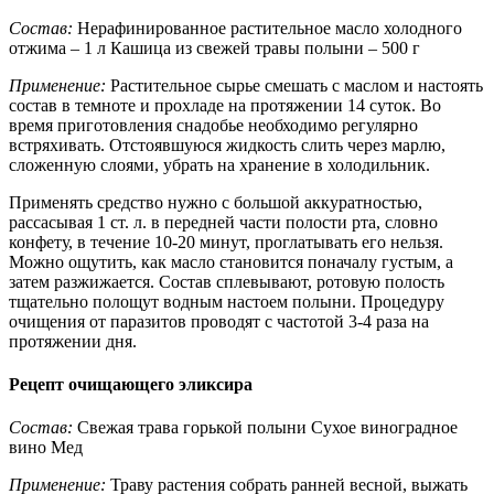
Состав:
Нерафинированное растительное масло холодного
отжима – 1 л Кашица из свежей травы полыни – 500 г
Применение:
Растительное сырье смешать с маслом и настоять
состав в темноте и прохладе на протяжении 14 суток. Во
время приготовления снадобье необходимо регулярно
встряхивать. Отстоявшуюся жидкость слить через марлю,
сложенную слоями, убрать на хранение в холодильник.
Применять средство нужно с большой аккуратностью,
рассасывая 1 ст. л. в передней части полости рта, словно
конфету, в течение 10-20 минут, проглатывать его нельзя.
Можно ощутить, как масло становится поначалу густым, а
затем разжижается. Состав сплевывают, ротовую полость
тщательно полощут водным настоем полыни. Процедуру
очищения от паразитов проводят с частотой 3-4 раза на
протяжении дня.
Рецепт очищающего эликсира
Состав:
Свежая трава горькой полыни Сухое виноградное
вино Мед
Применение:
Траву растения собрать ранней весной, выжать