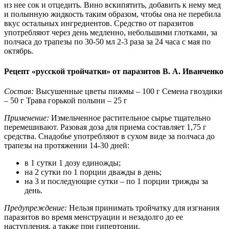
из нее сок и отцедить. Вино вскипятить, добавить к нему мед
и полынную жидкость таким образом, чтобы она не перебила
вкус остальных ингредиентов. Средство от паразитов
употребляют через день медленно, небольшими глотками, за
полчаса до трапезы по 30-50 мл 2-3 раза за 24 часа с мая по
октябрь.
Рецепт «русской тройчатки» от паразитов В. А. Иванченко
Состав:
Высушенные цветы пижмы – 100 г Семена гвоздики
– 50 г Трава горькой полыни – 25 г
Применение:
Измельченное растительное сырье тщательно
перемешивают. Разовая доза для приема составляет 1,75 г
средства. Снадобье употребляют в сухом виде за полчаса до
трапезы на протяжении 14-30 дней:
в 1 сутки 1 дозу единожды;
на 2 сутки по 1 порции дважды в день;
на 3 и последующие сутки – по 1 порции трижды за
день.
Предупреждение:
Нельзя принимать тройчатку для изгнания
паразитов во время менструации и незадолго до ее
наступления, а также при гипертонии.