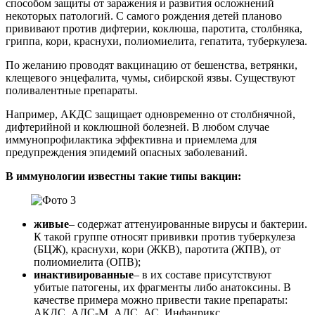
способом защиты от заражения и развития осложнений
некоторых патологий. С самого рождения детей планово
прививают против дифтерии, коклюша, паротита, столбняка,
гриппа, кори, краснухи, полиомиелита, гепатита, туберкулеза.
По желанию проводят вакцинацию от бешенства, ветрянки,
клещевого энцефалита, чумы, сибирской язвы. Существуют
поливалентные препараты.
Например, АКДС защищает одновременно от столбнячной,
дифтерийной и коклюшной болезней. В любом случае
иммунопрофилактика эффективна и приемлема для
предупреждения эпидемий опасных заболеваний.
В иммунологии известны такие типы вакцин:
живые
– содержат аттенуированные вирусы и бактерии.
К такой группе относят прививки против туберкулеза
(БЦЖ), краснухи, кори (ЖКВ), паротита (ЖПВ), от
полиомиелита (ОПВ);
инактивированные
– в их составе присутствуют
убитые патогены, их фрагменты либо анатоксины. В
качестве примера можно привести такие препараты:
АКДС, АДС-М, АДС, АС, Инфанрикс.