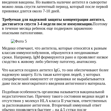
введения вакцины. Но выявить наличие антител в сыворотке
можно лишь спустя латентный период, который после первой
прививки длится около 7-10 дней.
Требуемая для надежной защиты концентрация антител,
достигается спустя 3-4 недели после иммунизации.
Поэтому
в течение месяца ребенок еще подвержен заражению
опасными патологиями.
Медики отмечают, что антитела, которые относятся к разным
классам иммуноглобулинов, образуются в неодинаковые
сроки. Например, IgM формируются рано и проявляют низкое
сходство к живому либо убитому патогену, анатоксину.
Что касается поздних антител IgG, то они обеспечивают более
надежную защиту. Есть такая категория людей, у которых
специфический иммунитет от прививки не вырабатывается
даже после многократного введения антигенного материала.
Подобная особенность организма называется вакцинальной
недостаточностью. Причину такого состояния медики видят в
отсутствии у молекул HLA класса II участков, ответственных
за распознавание антигенов. Вторичный иммунный ответ
обычно проявляется быстрее – на 4-5 сутки после