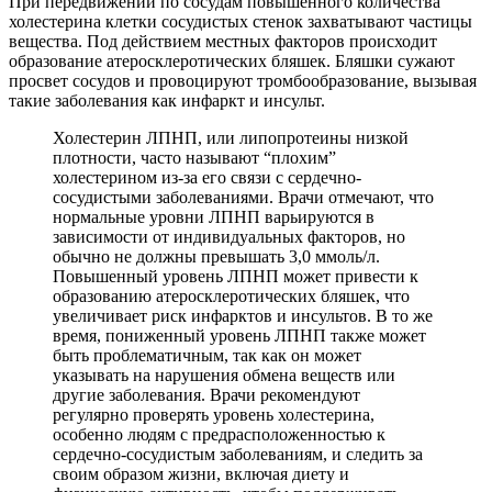
При передвижении по сосудам повышенного количества
холестерина клетки сосудистых стенок захватывают частицы
вещества. Под действием местных факторов происходит
образование атеросклеротических бляшек. Бляшки сужают
просвет сосудов и провоцируют тромбообразование, вызывая
такие заболевания как инфаркт и инсульт.
Холестерин ЛПНП, или липопротеины низкой
плотности, часто называют “плохим”
холестерином из-за его связи с сердечно-
сосудистыми заболеваниями. Врачи отмечают, что
нормальные уровни ЛПНП варьируются в
зависимости от индивидуальных факторов, но
обычно не должны превышать 3,0 ммоль/л.
Повышенный уровень ЛПНП может привести к
образованию атеросклеротических бляшек, что
увеличивает риск инфарктов и инсультов. В то же
время, пониженный уровень ЛПНП также может
быть проблематичным, так как он может
указывать на нарушения обмена веществ или
другие заболевания. Врачи рекомендуют
регулярно проверять уровень холестерина,
особенно людям с предрасположенностью к
сердечно-сосудистым заболеваниям, и следить за
своим образом жизни, включая диету и