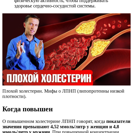
физическую активность, чтобы поддерживать
здоровье сердечно-сосудистой системы.
Плохой холестерин. Мифы о ЛПНП (липопротеины низкой
плотности).
Когда повышен
О повышенном холестерине ЛПНП говорят, когда
показатели
значения превышают 4,52 ммоль/литр у женщин и 4,8
ммоль/литр у мужчин
. При повышенной концентрации