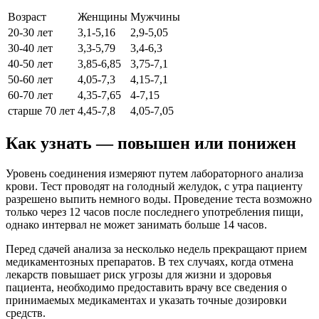
Возраст
Женщины
Мужчины
20-30 лет
3,1-5,16
2,9-5,05
30-40 лет
3,3-5,79
3,4-6,3
40-50 лет
3,85-6,85
3,75-7,1
50-60 лет
4,05-7,3
4,15-7,1
60-70 лет
4,35-7,65
4-7,15
старше 70 лет
4,45-7,8
4,05-7,05
Как узнать — повышен или понижен
Уровень соединения измеряют путем лабораторного анализа
крови. Тест проводят на голодный желудок, с утра пациенту
разрешено выпить немного воды. Проведение теста возможно
только через 12 часов после последнего употребления пищи,
однако интервал не может занимать больше 14 часов.
Перед сдачей анализа за несколько недель прекращают прием
медикаментозных препаратов. В тех случаях, когда отмена
лекарств повышает риск угрозы для жизни и здоровья
пациента, необходимо предоставить врачу все сведения о
принимаемых медикаментах и указать точные дозировки
средств.