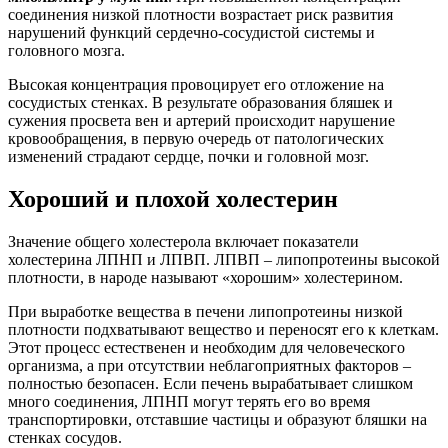
соединения низкой плотности возрастает риск развития
нарушений функций сердечно-сосудистой системы и
головного мозга.
Высокая концентрация провоцирует его отложение на
сосудистых стенках. В результате образования бляшек и
сужения просвета вен и артерий происходит нарушение
кровообращения, в первую очередь от патологических
изменений страдают сердце, почки и головной мозг.
Хороший и плохой холестерин
Значение общего холестерола включает показатели
холестерина ЛПНП и ЛПВП. ЛПВП – липопротеины высокой
плотности, в народе называют «хорошим» холестерином.
При выработке вещества в печени липопротеины низкой
плотности подхватывают вещество и переносят его к клеткам.
Этот процесс естественен и необходим для человеческого
организма, а при отсутствии неблагоприятных факторов –
полностью безопасен. Если печень вырабатывает слишком
много соединения, ЛПНП могут терять его во время
транспортировки, отставшие частицы и образуют бляшки на
стенках сосудов.