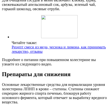
Для очищения сосудов в меню включают клюкву, хурму,
свежевыжатый апельсиновый сок, арбузы, зеленый чай,
горький шоколад, овсяные отруби.
Читайте также:
Рецепт смеси из меда, чеснока и лимона, как принимать
лекарство, отзывы
Подробнее о питании при повышенном холестерине вы
узнаете из следующего видео.
Препараты для снижения
Основные лекарственные средства для нормализации уровня
холестерина ЛПНП в крови – статины. Статины снижают
секрецию жирного спирта печенью, блокируя работу
основного фермента, который отвечает за выработку вредного
вещества.