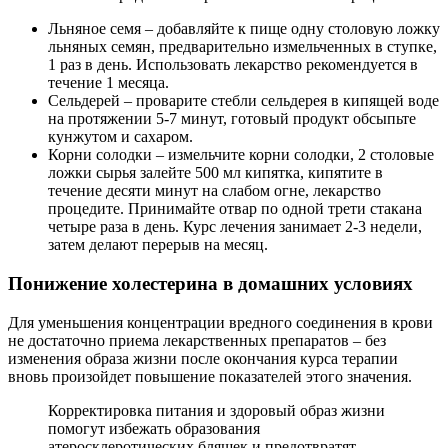
Льняное семя – добавляйте к пище одну столовую ложку
льняных семян, предварительно измельченных в ступке,
1 раз в день. Использовать лекарство рекомендуется в
течение 1 месяца.
Сельдерей – проварите стебли сельдерея в кипящей воде
на протяжении 5-7 минут, готовый продукт обсыпьте
кунжутом и сахаром.
Корни солодки – измельчите корни солодки, 2 столовые
ложки сырья залейте 500 мл кипятка, кипятите в
течение десяти минут на слабом огне, лекарство
процедите. Принимайте отвар по одной трети стакана
четыре раза в день. Курс лечения занимает 2-3 недели,
затем делают перерыв на месяц.
Понижение холестерина в домашних условиях
Для уменьшения концентрации вредного соединения в крови
не достаточно приема лекарственных препаратов – без
изменения образа жизни после окончания курса терапии
вновь произойдет повышение показателей этого значения.
Корректировка питания и здоровый образ жизни
помогут избежать образования
атеросклеротических бляшек и предотвратят