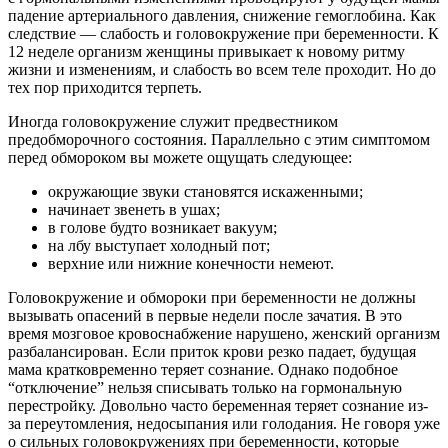
падение артериального давления, снижение гемоглобина. Как
следствие — слабость и головокружение при беременности. К
12 неделе организм женщины привыкает к новому ритму
жизни и изменениям, и слабость во всем теле проходит. Но до
тех пор приходится терпеть.
Иногда головокружение служит предвестником
предобморочного состояния. Параллельно с этим симптомом
перед обмороком вы можете ощущать следующее:
окружающие звуки становятся искаженными;
начинает звенеть в ушах;
в голове будто возникает вакуум;
на лбу выступает холодный пот;
верхние или нижние конечности немеют.
Головокружение и обмороки при беременности не должны
вызывать опасений в первые недели после зачатия. В это
время мозговое кровоснабжение нарушено, женский организм
разбалансирован. Если приток крови резко падает, будущая
мама кратковременно теряет сознание. Однако подобное
“отключение” нельзя списывать только на гормональную
перестройку. Довольно часто беременная теряет сознание из-
за переутомления, недосыпания или голодания. Не говоря уже
о сильных головокружениях при беременности, которые