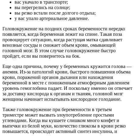
вас укачало в транспорте;
вы перегрелись на солнце;
вы резко встали после долгого отдыха;
у вас упало артериальное давление.
Головокружение на поздних сроках беременности нередко
появляется, когда беременная лежит на спине. Такая поза
провоцирует ситуацию, когда растущая матка сдавливает
венозные сосуды и снижает объем крови, омывающей
головной мозг. В этом случае головокружение быстро
пройдет, если вы повернетесь на бок.
Еще одна причина, почему у беременных кружится голова —
анемия. Из-за патологий крови, быстрого повышения объема
крови, поражений органов дыхания или нахождения
беременной в месте с пониженным атмосферным давлением
уровень гемоглобина падает. И поскольку именно он отвечает
за доставку кислорода к органам и тканям, головной мозг
женщины начинает испытывать кислородное голодание.
Также головокружение при беременности в третьем
триместре может вызвать злоупотребление простыми
углеводами. Когда вы кушаете слишком много конфет и
выпечки из белой муки, количество глюкозы в крови резко
повышается, происходит активный синтез инсулина, и