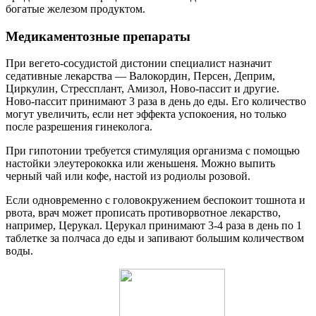
богатые железом продуктом.
Медикаментозные препараты
При вегето-сосудистой дистонии специалист назначит
седативные лекарства — Валокордин, Персен, Деприм,
Циркулин, Стрессплант, Амизол, Ново-пассит и другие.
Ново-пассит принимают 3 раза в день до еды. Его количество
могут увеличить, если нет эффекта успокоения, но только
после разрешения гинеколога.
При гипотонии требуется стимуляция организма с помощью
настойки элеутерококка или женьшеня. Можно выпить
черный чай или кофе, настой из родиолы розовой.
Если одновременно с головокружением беспокоит тошнота и
рвота, врач может прописать противорвотное лекарство,
например, Церукал. Церукал принимают 3-4 раза в день по 1
таблетке за полчаса до еды и запивают большим количеством
воды.