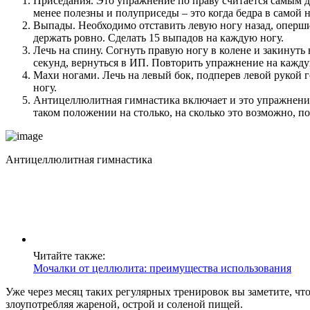
Приседания. Это упражнение по праву считается самым д
менее полезны и полуприседы – это когда бедра в самой н
Выпады. Необходимо отставить левую ногу назад, оперши
держать ровно. Сделать 15 выпадов на каждую ногу.
Лечь на спину. Согнуть правую ногу в колене и закинуть
секунд, вернуться в ИП. Повторить упражнение на каждую
Махи ногами. Лечь на левый бок, подперев левой рукой 
ногу.
Антицеллюлитная гимнастика включает и это упражнение: 
таком положении на столько, на сколько это возможно, п
Антицеллюлитная гимнастика
Читайте также:
Мочалки от целлюлита: преимущества использования
Уже через месяц таких регулярных тренировок вы заметите, что
злоупотребляя жареной, острой и соленой пищей.