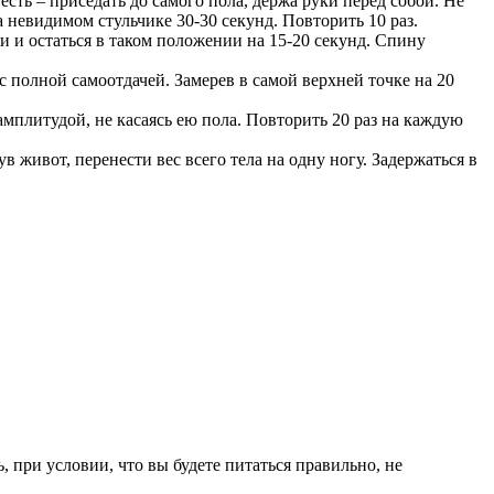
ть – приседать до самого пола, держа руки перед собой. Не
а невидимом стульчике 30-30 секунд. Повторить 10 раз.
 и остаться в таком положении на 15-20 секунд. Спину
с полной самоотдачей. Замерев в самой верхней точке на 20
мплитудой, не касаясь ею пола. Повторить 20 раз на каждую
живот, перенести вес всего тела на одну ногу. Задержаться в
 при условии, что вы будете питаться правильно, не