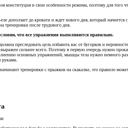
воя конституция и свои особенности режима, поэтому для того ч
е-еле доползает до кровати и ждет нового дня, который начнется
на тренировки после трудового дня.
 условии, что все упражнения выполняются правильно.
лжна преследовать цель избавить вас от бугорков и неровностей
 выражен сильнее всего. Поэтому в первую очередь нужно прокач
олнению основных упражнений, мышцы тела нужно немного разог
 руками.
начинают тренировки с прыжков на скакалке, это правило может
та
я: