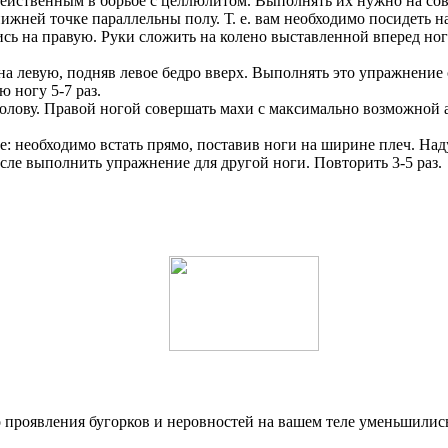
ейственным в борьбе с целлюлитом. Выполнять их нужно на совес
ижней точке параллельны полу. Т. е. вам необходимо посидеть н
сь на правую. Руки сложить на колено выставленной вперед ноги
 на левую, подняв левое бедро вверх. Выполнять это упражнение 
 ногу 5-7 раз.
голову. Правой ногой совершать махи с максимально возможной а
необходимо встать прямо, поставив ноги на ширине плеч. Надув 
осле выполнить упражнение для другой ноги. Повторить 3-5 раз.
 проявления бугорков и неровностей на вашем теле уменьшились,