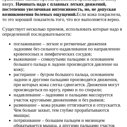
вверх.
Начинать надо с плавных легких движений,
постепенно увеличивая интенсивность, но, не допуская
возникновения болевых ощущений.
Если кожа покраснела,
то это хороший показатель того, что все выполняется верно.
Существует несколько приемов, использовать которые надо в
определенной последовательности:
поглаживание – легкие и ритмичные движения
ладонями без сильного надавливания по направлению
кровеносных и лимфатических сосудов;
выжимание – сомкнутыми пальцами и основанием
большого пальца и ладони производится давление на
кожу;
растирание – бугром большого пальца, основанием
ладони и другими пальцами производятся движения,
при которых кожа слегка сдвигается. Движения могут
производиться по кругу, прямо и по спирали;
надавливание – ладонями и пальцами массируется
участок круговыми движениями и без рывков;
разминание – кожа руками оттягивается и отпускается.
Чем больше захват, тем глубже прорабатываются
мышцы;
потряхивание – большим пальцем и мизинцем
обхватывается мышца, а другими пальцами участок