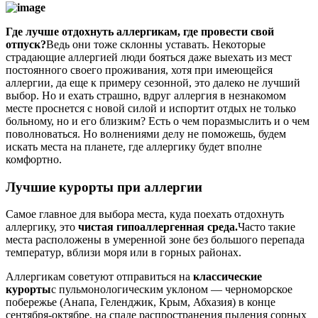
Где лучше отдохнуть аллергикам, где провести свой
отпуск?
Ведь они тоже склонны уставать. Некоторые
страдающие аллергией люди бояться даже выехать из мест
постоянного своего проживания, хотя при имеющейся
аллергии, да еще к примеру сезонной, это далеко не лучший
выбор. Но и ехать страшно, вдруг аллергия в незнакомом
месте проснется с новой силой и испортит отдых не только
больному, но и его близким? Есть о чем поразмыслить и о чем
поволноваться. Но волнениями делу не поможешь, будем
искать места на планете, где аллергику будет вполне
комфортно.
Лучшие курорты при аллергии
Самое главное для выбора места, куда поехать отдохнуть
аллергику, это
чистая гипоаллергенная среда.
Часто такие
места расположены в умеренной зоне без большого перепада
температур, вблизи моря или в горных районах.
Аллергикам советуют отправиться на
классические
курорты
с пульмонологическим уклоном — черноморское
побережье (Анапа, Геленджик, Крым, Абхазия) в конце
сентября-октябре, на спаде распространения пыления сорных