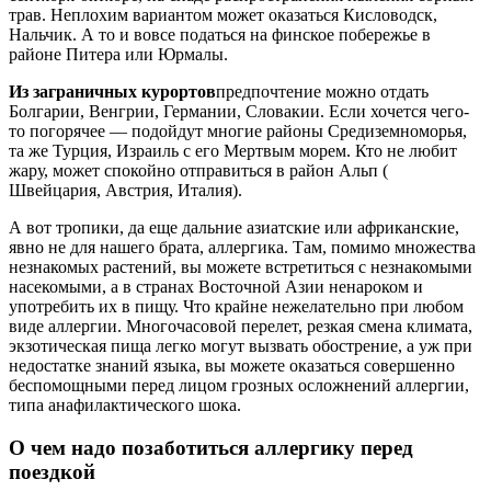
трав. Неплохим вариантом может оказаться Кисловодск,
Нальчик. А то и вовсе податься на финское побережье в
районе Питера или Юрмалы.
Из заграничных курортов
предпочтение можно отдать
Болгарии, Венгрии, Германии, Словакии. Если хочется чего-
то погорячее — подойдут многие районы Средиземноморья,
та же Турция, Израиль с его Мертвым морем. Кто не любит
жару, может спокойно отправиться в район Альп (
Швейцария, Австрия, Италия).
А вот тропики, да еще дальние азиатские или африканские,
явно не для нашего брата, аллергика. Там, помимо множества
незнакомых растений, вы можете встретиться с незнакомыми
насекомыми, а в странах Восточной Азии ненароком и
употребить их в пищу. Что крайне нежелательно при любом
виде аллергии. Многочасовой перелет, резкая смена климата,
экзотическая пища легко могут вызвать обострение, а уж при
недостатке знаний языка, вы можете оказаться совершенно
беспомощными перед лицом грозных осложнений аллергии,
типа анафилактического шока.
О чем надо позаботиться аллергику перед
поездкой