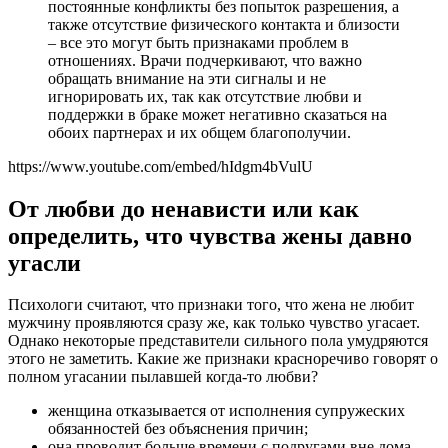
постоянные конфликты без попыток разрешения, а
также отсутствие физического контакта и близости
– все это могут быть признаками проблем в
отношениях. Врачи подчеркивают, что важно
обращать внимание на эти сигналы и не
игнорировать их, так как отсутствие любви и
поддержки в браке может негативно сказаться на
обоих партнерах и их общем благополучии.
https://www.youtube.com/embed/hIdgm4bVulU
От любви до ненависти или как
определить, что чувства жены давно
угасли
Психологи считают, что признаки того, что жена не любит
мужчину проявляются сразу же, как только чувство угасает.
Однако некоторые представители сильного пола умудряются
этого не заметить. Какие же признаки красноречиво говорят о
полном угасании пылавшей когда-то любви?
женщина отказывается от исполнения супружеских
обязанностей без объяснения причин;
она проводит больше времени с подругами вне дома,