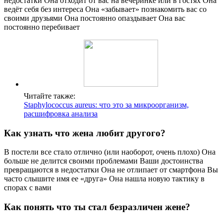
недостатки Она отходит от вас на вечеринке или в гостях Она
ведёт себя без интереса Она «забывает» познакомить вас со
своими друзьями Она постоянно опаздывает Она вас
постоянно перебивает
Читайте также:
Staphylococcus aureus: что это за микроорганизм,
расшифровка анализа
Как узнать что жена любит другого?
В постели все стало отлично (или наоборот, очень плохо) Она
больше не делится своими проблемами Ваши достоинства
превращаются в недостатки Она не отлипает от смартфона Вы
часто слышите имя ее «друга» Она нашла новую тактику в
спорах с вами
Как понять что ты стал безразличен жене?