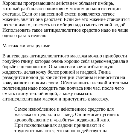
Хорошим прогревающим действием обладает имбирь,
который разбавляют оливковым маслом до консистенции
сметаны. Если от нанесенной смеси появляется легкое
жжение, значит она работает. Если же это жжение становится
нестерпимым, то смесь из имбиря надо смыть теплой водой.
Использовать такое антицеллюлитное средство надо не чаще
одного раза в неделю.
Массаж живота руками
В аптеке для антицеллюлитного массажа можно приобрести
голубую глину, которая очень хорошо себя зарекомендовала в
борьбе с целлюлитом. Она «вытягивает» избыточную
жидкость, делая кожу более ровной и гладкой. Глина
разводится водой до консистенции сметаны и наносится на
кожу живота тонким слоем. Обмотавшись пленкой и теплым
полотенцем надо походить так полчаса или час, после чего
смыть глину теплой водой, а кожу намазать
антицеллюлитным маслом и приступить к массажу.
Самое излюбленное и действенное средство для
массажа от целлюлита – мед. Он помогает усилить
кровообращение и «разбить» подкожный жир.
При похлопываниях ладони прилипают и с
трудом отрываются, что хорошо действует на