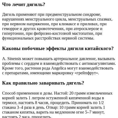
Что лечит дягиль?
Дягиль применяют при предменструальном синдроме,
нарушениях менструального цикла, менструальных спазмах,
при нервном напряжении, при климаксе и приливах, при
геморрое и других кровотечениях, при атеросклерозе и
гипертонии, при фиброзно-кистозной мастопатии, при
функциональных расстройствах нервной системы.
Каковы побочные эффекты дягиля китайского?
A. Sinensis может повышать артериальное давление, вызывать
проблемы с сердцем и взаимодействовать с антикоагулянтами.
Кроме того, растения рода Angelica могут взаимодействовать
с препаратами, имеющими маркировку «грейпфрут».
Как правильно заваривать дягель?
Способ применения и дозы. Настой: 20 грамм измельченных
корней залить 1 литром остуженной кипяченной воды в
термосе, настоять 8 часов, процедить. Принимать по 1/2
стакана 3–4 раза в день. Отвар: 10 грамм корней залить 1
стаканом кипятка, варить на медленном огне 5–7 минут,
настоять 2 часа, процедить.