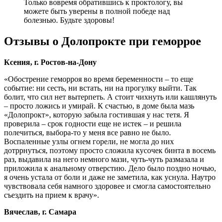
Только вовремя обратившись к проктологу, вы
можете быть уверены в полной победе над
болезнью. Будьте здоровы!
Отзывы о Долопрокте при геморрое
Ксения, г. Ростов-на-Дону
«Обострение геморроя во время беременности – то еще
событие: ни сесть, ни встать, ни на прогулку выйти. Так
болит, что сил нет вытерпеть. А стоит чихнуть или кашлянуть
– просто ложись и умирай. К счастью, в доме была мазь
«Долопрокт», которую забыла гостившая у нас тетя. Я
проверила – срок годности еще не истек – и решила
полечиться, выбора-то у меня все равно не было.
Воспаленные узлы огнем горели, не могла до них
дотррнуться, поэтому просто сложила кусочек бинта в восемь
раз, выдавила на него немного мази, чуть-чуть размазала и
приложила к анальному отверстию. Дело было поздно ночью,
я очень устала от боли и даже не заметила, как уснула. Наутро
чувствовала себя намного здоровее и смогла самостоятельно
съездить на прием к врачу».
Вячеслав, г. Самара