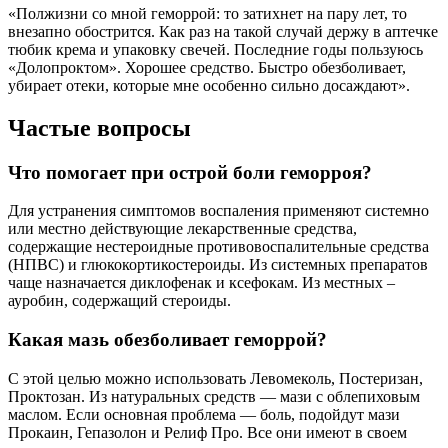
«Полжизни со мной геморрой: то затихнет на пару лет, то
внезапно обострится. Как раз на такой случай держу в аптечке
тюбик крема и упаковку свечей. Последние годы пользуюсь
«Долопроктом». Хорошее средство. Быстро обезболивает,
убирает отеки, которые мне особенно сильно досаждают».
Частые вопросы
Что помогает при острой боли геморроя?
Для устранения симптомов воспаления применяют системно
или местно действующие лекарственные средства,
содержащие нестероидные противовоспалительные средства
(НПВС) и глюкокортикостероиды. Из системных препаратов
чаще назначается диклофенак и ксефокам. Из местных –
ауробин, содержащий стероиды.
Какая мазь обезболивает геморрой?
С этой целью можно использовать Левомеколь, Постеризан,
Проктозан. Из натуральных средств — мази с облепиховым
маслом. Если основная проблема — боль, подойдут мази
Прокаин, Гепазолон и Релиф Про. Все они имеют в своем