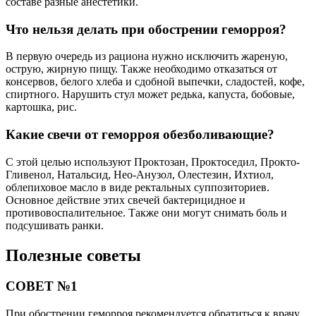
составе разные анестетики.
Что нельзя делать при обострении геморроя?
В первую очередь из рациона нужно исключить жареную,
острую, жирную пищу. Также необходимо отказаться от
консервов, белого хлеба и сдобной выпечки, сладостей, кофе,
спиртного. Нарушить стул может редька, капуста, бобовые,
картошка, рис.
Какие свечи от геморроя обезболивающие?
С этой целью используют Проктозан, Проктоседил, Прокто-
Гливенол, Натальсид, Нео-Анузол, Олестезин, Ихтиол,
облепиховое масло в виде ректальных суппозиториев.
Основное действие этих свечей бактерицидное и
противовоспалительное. Также они могут снимать боль и
подсушивать ранки.
Полезные советы
СОВЕТ №1
При обострении геморроя рекомендуется обратиться к врачу