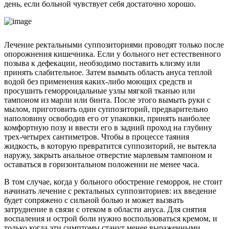
день, если больной чувствует себя достаточно хорошо.
Лечение ректальными суппозиториями проводят только после
опорожнения кишечника. Если у больного нет естественного
позыва к дефекации, необзодимо поставить клизму или
принять слабительное. Затем вымыть область ануса теплой
водой без применения каких-либо моющих средств и
просушить геморроидальные узлы мягкой тканью или
тампоном из марли или бинта. После этого вымыть руки с
мылом, приготовить один суппозиторий, предварительно
наполовину освободив его от упаковки, принять наиболее
комфортную позу и ввести его в задний проход на глубину
трех-четырех сантиметров. Чтобы в процессе таяния
жидкость, в которую превратится суппозиторий, не вытекла
наружу, закрыть анальное отверстие марлевым тампоном и
оставаться в горизонтальном положении не менее часа.
В том случае, когда у больного обострение геморроя, не стоит
начинать лечение с ректальных суппозиториев: их введение
будет сопряжено с сильной болью и может вызвать
затруднение в связи с отеком в области ануса. Для снятия
воспаления и острой боли нужно воспользоваться кремом, и
только когда эти симптомы станут менее выраженными,