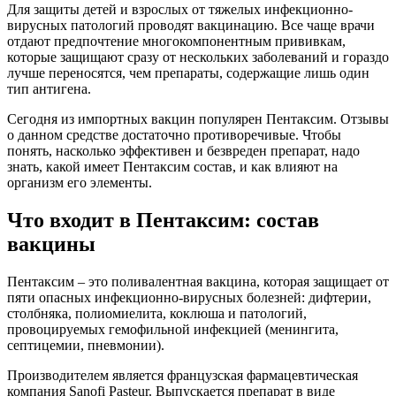
Для защиты детей и взрослых от тяжелых инфекционно-
вирусных патологий проводят вакцинацию. Все чаще врачи
отдают предпочтение многокомпонентным прививкам,
которые защищают сразу от нескольких заболеваний и гораздо
лучше переносятся, чем препараты, содержащие лишь один
тип антигена.
Сегодня из импортных вакцин популярен Пентаксим. Отзывы
о данном средстве достаточно противоречивые. Чтобы
понять, насколько эффективен и безвреден препарат, надо
знать, какой имеет Пентаксим состав, и как влияют на
организм его элементы.
Что входит в Пентаксим: состав
вакцины
Пентаксим – это поливалентная вакцина, которая защищает от
пяти опасных инфекционно-вирусных болезней: дифтерии,
столбняка, полиомиелита, коклюша и патологий,
провоцируемых гемофильной инфекцией (менингита,
септицемии, пневмонии).
Производителем является французская фармацевтическая
компания Sanofi Pasteur. Выпускается препарат в виде