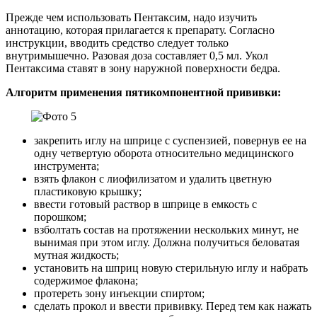
Прежде чем использовать Пентаксим, надо изучить
аннотацию, которая прилагается к препарату. Согласно
инструкции, вводить средство следует только
внутримышечно. Разовая доза составляет 0,5 мл. Укол
Пентаксима ставят в зону наружной поверхности бедра.
Алгоритм применения пятикомпонентной прививки:
закрепить иглу на шприце с суспензией, повернув ее на
одну четвертую оборота относительно медицинского
инструмента;
взять флакон с лиофилизатом и удалить цветную
пластиковую крышку;
ввести готовый раствор в шприце в емкость с
порошком;
взболтать состав на протяжении нескольких минут, не
вынимая при этом иглу. Должна получиться беловатая
мутная жидкость;
установить на шприц новую стерильную иглу и набрать
содержимое флакона;
протереть зону инъекции спиртом;
сделать прокол и ввести прививку. Перед тем как нажать