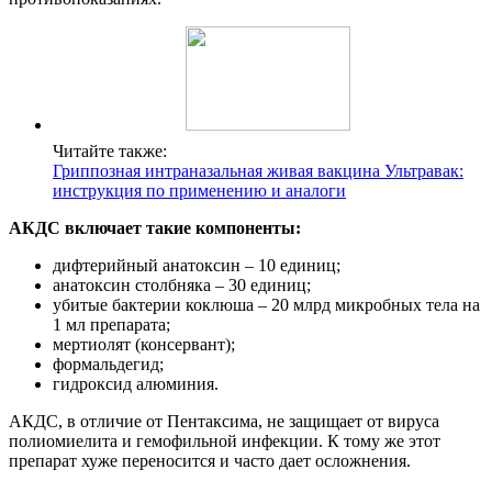
Читайте также:
Гриппозная интраназальная живая вакцина Ультравак:
инструкция по применению и аналоги
АКДС включает такие компоненты:
дифтерийный анатоксин – 10 единиц;
анатоксин столбняка – 30 единиц;
убитые бактерии коклюша – 20 млрд микробных тела на
1 мл препарата;
мертиолят (консервант);
формальдегид;
гидроксид алюминия.
АКДС, в отличие от Пентаксима, не защищает от вируса
полиомиелита и гемофильной инфекции. К тому же этот
препарат хуже переносится и часто дает осложнения.