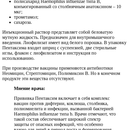
полисахарид Haemophilus influenzae типа В,
конъюгированный со столбнячным анатоксином – 10
мкг;
трометамол;
сахароза.
Инъекционный раствор представляет собой беловатую
мутную жидкость. Предназначен для внутримышечного
введения. Лиофилизат имеет вид белого порошка. В упаковку
Пентаксима входит шприц с суспензией, две стерильные
иглы, флакон с лиофилизатом и инструкция по
использованию.
При производстве вакцины применяются антибиотики
Неомицин, Стрептомицин, Полимиксин В. Но в конечном
продукте эти вещества отсутствуют.
Мнение врача:
Прививка Пентаксим включает в себя комплекс
вакцин против дифтерии, коклюша, столбняка,
полиомиелита и инфекции, вызванной бактерией
Haemophilus influenzae типа b. Врачи отмечают, что
такой состав обеспечивает широкий спектр
защиты от опасных инфекций, что особенно
важно для детей в период роста и формирования