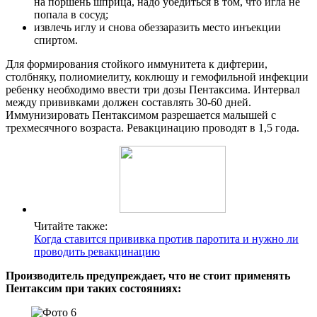
на поршень шприца, надо убедиться в том, что игла не
попала в сосуд;
извлечь иглу и снова обеззаразить место инъекции
спиртом.
Для формирования стойкого иммунитета к дифтерии,
столбняку, полиомиелиту, коклюшу и гемофильной инфекции
ребенку необходимо ввести три дозы Пентаксима. Интервал
между прививками должен составлять 30-60 дней.
Иммунизировать Пентаксимом разрешается малышей с
трехмесячного возраста. Ревакцинацию проводят в 1,5 года.
Читайте также:
Когда ставится прививка против паротита и нужно ли
проводить ревакцинацию
Производитель предупреждает, что не стоит применять
Пентаксим при таких состояниях: