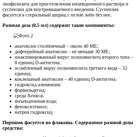
лиофилизата для приготовления инъекционного раствора и
суспензии для внутримышечного введения. Суспензия
фасуется в стерильный шприц с иглой либо без нее.
Разовая доза (0,5 мл) содержит такие компоненты:
анатоксин столбнячный – около 40 МЕ;
дифтерийный анатоксин – не меньше 30 МЕ;
инактивированный вирус полиомиелита второго типа –
8 единиц D-антигена;
ослабленный вирус полиомиелита третьего вида – 32
единиц;
коклюшный анатоксин – 40 единиц D-антигена;
гидроксид алюминия;
формальдегид;
среда Хенкса;
инъекционная вода;
феноксиэтанол;
натрия гидроксид.
Порошок фасуется во флаконы. Содержимое разовой дозы
средства: