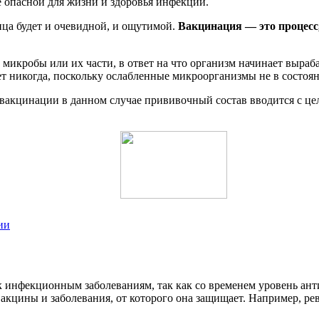
 опасной для жизни и здоровья инфекции.
ица будет и очевидной, и ощутимой.
Вакцинация — это процесс
 микробы или их части, в ответ на что организм начинает выра
т никогда, поскольку ослабленные микроорганизмы не в состоя
т вакцинации в данном случае прививочный состав вводится с ц
ии
 инфекционным заболеваниям, так как со временем уровень анти
акцины и заболевания, от которого она защищает. Например, ре