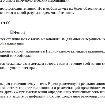
ного цикла иммунологических мероприятий.
исло дополнительных. Но в любом случае их будет объединять о
еняется и какой результат дает, читайте ниже.
тей?
ся сталкиваться с таким малопонятным для многих термином, к
ной вакцинации.
енные сроки, указанные в Национальном календаре прививок, ч
генной микрофлоры.
 несколько раз в детском возрасте или в течение всей жизни (н
ок, осуществляет врач.
ины для усиления иммунитета. Врачи рекомендуют ревакцинацию
 зависят от конкретной вакцины и рекомендаций производителя
для других – при наступлении определенных жизненных событий
итета и защите от инфекций, поэтому следование рекомендаци