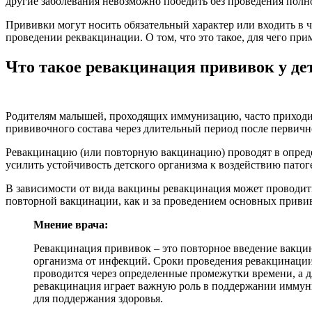
другие заболевания невозможно победить без проведения пол
Прививки могут носить обязательный характер или входить в ч
проведении реквакцинации. О том, что это такое, для чего прим
Что такое ревакцинация прививок у де
Родителям малышей, проходящих иммунизацию, часто приходит
прививочного состава через длительный период после первич
Ревакцинацию (или повторную вакцинацию) проводят в определ
усилить устойчивость детского организма к воздействию пато
В зависимости от вида вакцины ревакцинация может проводиться
повторной вакцинации, как и за проведением основных привив
Мнение врача:
Ревакцинация прививок – это повторное введение вакц
организма от инфекций. Сроки проведения ревакцинации
проводится через определенные промежутки времени, а 
ревакцинация играет важную роль в поддержании иммун
для поддержания здоровья.