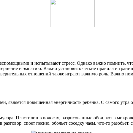
беспомощными и испытывают стресс. Однако важно помнить, что 
ь терпение и эмпатию. Важно установить четкие правила и грани
оверительных отношений также играют важную роль. Важно помн
й, является повышенная энергичность ребенка. С самого утра он
мусора. Пластилин в волосах, разрисованные обои, кот в микрово
разговор, споет песню, обольет соседку чаем, что-то разобьет, с