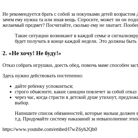
Не рекомендуется брать с собой за покупками детей возрастом
зачем ему нужна та или иная вещь. Спросите, может ли он подо
желаемый предмет? Посчитайте, сколько ему не хватает. Пооб
Такие ситуации возникают в каждой семье и сигнализиру
будет получать в конце каждой недели. Это должны быть
2. «Не хочу! Не буду!»
Отказ собрать игрушки, доесть обед, помочь маме способен за
Здесь нужно действовать постепенно:
дайте ребенку успокоиться;
строго объясните, какие санкции повлечет за собой отка
через час, когда страсти в детской душе утихнут, предло
выбор.
Напишите список обязанностей, которые малыш должен вы
т.д. Продумайте систему наказаний за невыполнение эти
https://www.youtube.com/embed/l7wZ6yh2Qh0