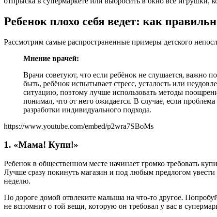
отпрыска в супермаркете или выбросить в окно все игрушки, ко
Ребенок плохо себя ведет: как правиль
Рассмотрим самые распространенные примеры детского непосл
Мнение врачей:
Врачи советуют, что если ребёнок не слушается, важно 
быть, ребёнок испытывает стресс, усталость или неудовл
ситуацию, поэтому лучше использовать методы поощрени
понимал, что от него ожидается. В случае, если проблем
разработки индивидуального подхода.
https://www.youtube.com/embed/p2wra7SBoMs
1. «Мама! Купи!»
Ребенок в общественном месте начинает громко требовать купит
Лучше сразу покинуть магазин и под любым предлогом увести р
неделю.
По дороге домой отвлеките малыша на что-то другое. Попробуй
не вспомнит о той вещи, которую он требовал у вас в супермар