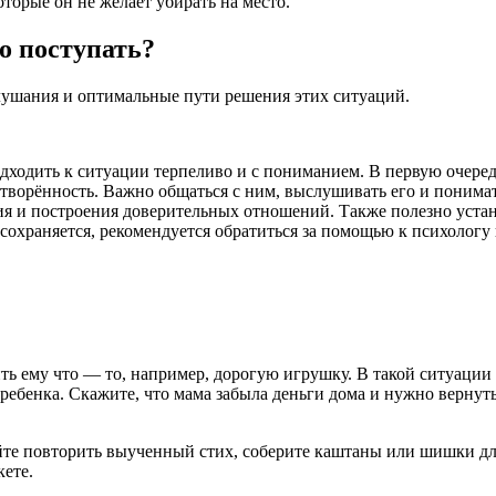
торые он не желает убирать на место.
но поступать?
ушания и оптимальные пути решения этих ситуаций.
подходить к ситуации терпеливо и с пониманием. В первую оче
етворённость. Важно общаться с ним, выслушивать его и понима
я и построения доверительных отношений. Также полезно устан
а сохраняется, рекомендуется обратиться за помощью к психолог
ь ему что — то, например, дорогую игрушку. В такой ситуации н
ебенка. Скажите, что мама забыла деньги дома и нужно вернутьс
те повторить выученный стих, соберите каштаны или шишки для 
кете.