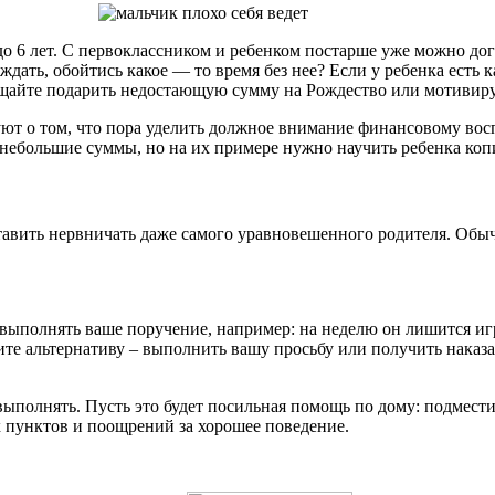
 до 6 лет. С первоклассником и ребенком постарше уже можно до
ждать, обойтись какое — то время без нее? Если у ребенка есть 
ещайте подарить недостающую сумму на Рождество или мотивиру
ют о том, что пора уделить должное внимание финансовому вос
 небольшие суммы, но на их примере нужно научить ребенка коп
ставить нервничать даже самого уравновешенного родителя. Обы
з выполнять ваше поручение, например: на неделю он лишится иг
жите альтернативу – выполнить вашу просьбу или получить наказа
полнять. Пусть это будет посильная помощь по дому: подмести,
х пунктов и поощрений за хорошее поведение.