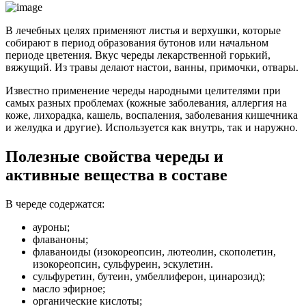
В лечебных целях применяют листья и верхушки, которые
собирают в период образования бутонов или начальном
периоде цветения. Вкус череды лекарственной горький,
вяжущий. Из травы делают настои, ванны, примочки, отвары.
Известно применение череды народными целителями при
самых разных проблемах (кожные заболевания, аллергия на
коже, лихорадка, кашель, воспаления, заболевания кишечника
и желудка и другие). Используется как внутрь, так и наружно.
Полезные свойства череды и
активные вещества в составе
В череде содержатся:
ауроны;
флаваноны;
флаваноиды (изокореопсин, лютеолин, скополетин,
изокореопсин, сульфуреин, эскулетин.
сульфуретин, бутеин, умбеллиферон, цинарозид);
масло эфирное;
органические кислоты;