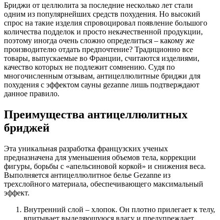
Бриджи от целлюлита за последние несколько лет стали
одним из популярнейших средств похудения. Но высокий
спрос на такие изделия спровоцировал появление большого
количества подделок и просто некачественной продукции,
поэтому иногда очень сложно определиться – какому же
производителю отдать предпочтение? Традиционно все
товары, выпускаемые во Франции, считаются изделиями,
качество которых не подлежит сомнению. Судя по
многочисленным отзывам, антицеллюлитные бриджи для
похудения с эффектом сауны gezanne лишь подтверждают
данное правило.
Преимущества антицеллюлитных
бриджей
Эта уникальная разработка французских ученых
предназначена для уменьшения объемов тела, коррекции
фигуры, борьбы с «апельсиновой коркой» и снижения веса.
Выполняется антицеллюлитное белье Gezanne из
трехслойного материала, обеспечивающего максимальный
эффект.
Внутренний слой – хлопок. Он плотно прилегает к телу,
впитывает выделяющуюся влагу и предупреждает