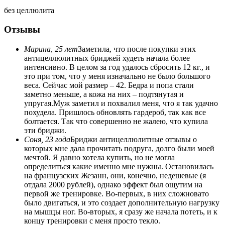
без целлюлита
Отзывы
Марина, 25 лет
Заметила, что после покупки этих
антицеллюлитных бриджей худеть начала более
интенсивно. В целом за год удалось сбросить 12 кг., и
это при том, что у меня изначально не было большого
веса. Сейчас мой размер – 42. Бедра и попа стали
заметно меньше, а кожа на них – подтянутая и
упругая.Муж заметил и похвалил меня, что я так удачно
похудела. Пришлось обновлять гардероб, так как все
болтается. Так что совершенно не жалею, что купила
эти бриджи.
Соня, 23 года
Бриджи антицеллюлитные отзывы о
которых мне дала прочитать подруга, долго были моей
мечтой. Я давно хотела купить, но не могла
определиться какие именно мне нужны. Остановилась
на французских Жезанн, они, конечно, недешевые (я
отдала 2000 рублей), однако эффект был ощутим на
первой же тренировке. Во-первых, в них сложновато
было двигаться, и это создает дополнительную нагрузку
на мышцы ног. Во-вторых, я сразу же начала потеть, и к
концу тренировки с меня просто текло.