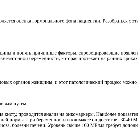
яется оценка гормонального фона пациентки. Разобраться с эт
щины и понять причинные факторы, спровоцировавшие появлен
нематочной беременности, которая протекает на ранних сроках 
ловых органов женщины, и этот патологический процесс можно
ловым путем.
 кисту, проводится анализ на онкомаркеры. Наиболее показатель
цей нормы. При беременности и климаксе он достигает 30-40 МЕ/
риоза, болезни печени. Уровень свыше 100 МЕ/мл требует допол