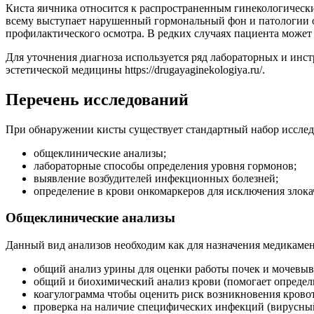
Киста яичника относится к распространенным гинекологически
всему выступает нарушенный гормональный фон и патологии ор
профилактического осмотра. В редких случаях пациента может
Для уточнения диагноза используется ряд лабораторных и инс
эстетической медицины https://drugayaginekologiya.ru/.
Перечень исследований
При обнаружении кисты существует стандартный набор исслед
общеклинические анализы;
лабораторные способы определения уровня гормонов;
выявление возбудителей инфекционных болезней;
определение в крови онкомаркеров для исключения злок
Общеклинические анализы
Данный вид анализов необходим как для назначения медикамен
общий анализ урины для оценки работы почек и мочевыв
общий и биохимический анализ крови (помогает определи
коагулограмма чтобы оценить риск возникновения крово
проверка на наличие специфических инфекций (вирусный 