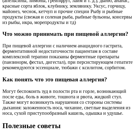
(апельсины, лимоны, грейпфрут, лайм и т. д.), дыню, ананас,
красные сорта яблок, клубнику, землянику. Уксус, горчицу,
майонез, чеснок, кетчуп и прочие специи Рыбу и рыбные
продукты (свежая и соленая рыба, рыбные бульоны, консервы
из рыбы, икра, морепродукты и тд)
Что можно принимать при пищевой аллергии?
При пищевой аллергии с наличием анацидного гастрита,
ферментативной недостаточности пациентам в составе
комплексной терапии показаны ферментные препараты
(панзинорм, фестал, дигестал), при персистирующем гепатите
рекомендуются эссенциале, тюбажи с ксилитом, сорбитом.
Как понять что это пищевая аллергия?
Могут беспокоить зуд в полости рта и горле, возникающий
после еды, боль в животе, тошнота и рвота, жидкий стул.
Также могут возникнуть нарушения со стороны системы
дыхания: заложенность носа, чихание, светлые выделения из
носа, сухой приступообразный кашель, одышка и удушье.
Полезные советы