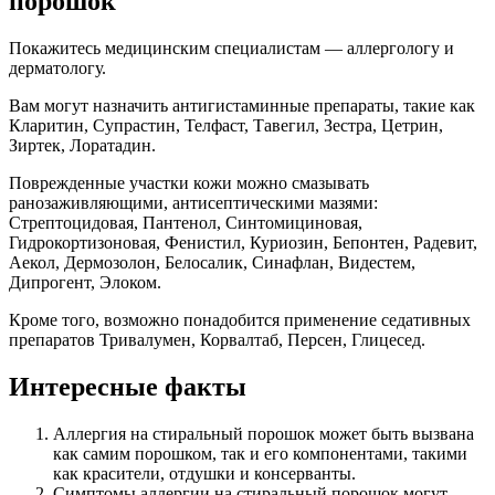
порошок
Покажитесь медицинским специалистам — аллергологу и
дерматологу.
Вам могут назначить антигистаминные препараты, такие как
Кларитин, Супрастин, Телфаст, Тавегил, Зестра, Цетрин,
Зиртек, Лоратадин.
Поврежденные участки кожи можно смазывать
ранозаживляющими, антисептическими мазями:
Стрептоцидовая, Пантенол, Синтомициновая,
Гидрокортизоновая, Фенистил, Куриозин, Бепонтен, Радевит,
Аекол, Дермозолон, Белосалик, Синафлан, Видестем,
Дипрогент, Элоком.
Кроме того, возможно понадобится применение седативных
препаратов Тривалумен, Корвалтаб, Персен, Глицесед.
Интересные факты
Аллергия на стиральный порошок может быть вызвана
как самим порошком, так и его компонентами, такими
как красители, отдушки и консерванты.
Симптомы аллергии на стиральный порошок могут