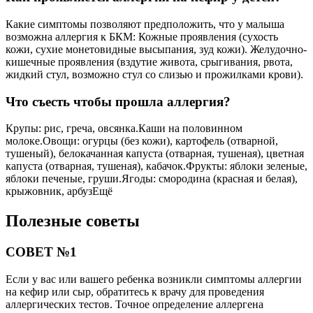
Какие симптомы позволяют предположить, что у малыша
возможна аллергия к БКМ: Кожные проявления (сухость
кожи, сухие монетовидные высыпания, зуд кожи). Желудочно-
кишечные проявления (вздутие живота, срыгивания, рвота,
жидкий стул, возможно стул со слизью и прожилками крови).
Что съесть чтобы прошла аллергия?
Крупы: рис, греча, овсянка.Каши на половинном
молоке.Овощи: огурцы (без кожи), картофель (отварной,
тушеный), белокачанная капуста (отварная, тушеная), цветная
капуста (отварная, тушеная), кабачок.Фрукты: яблоки зеленые,
яблоки печеные, груши.Ягоды: смородина (красная и белая),
крыжовник, арбузЕщё
Полезные советы
СОВЕТ №1
Если у вас или вашего ребенка возникли симптомы аллергии
на кефир или сыр, обратитесь к врачу для проведения
аллергических тестов. Точное определение аллергена