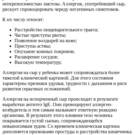
непереносимостью лактозы. Аллергик, употребивший сыр,
рискует спровоцировать череду негативных симптомов.
К их числу относят:
Расстройство пищеварительного тракта;
Частые приступы рвоты;
Появление волдырей на коже;
Приступы астмы;
Опухание кожных покровов;
Расширение сосудов;
Высокую температуру.
Аллергия на сыр у ребенка может сопровождаться более
тяжелой клинической картиной. Для этого состояния
характерны признаки удушья, трудности с дыханием и риск
развития серьезных осложнений.
Аллергия на испорченный сыр происходит в результате
выработки антител IgE. Они провоцируют аллерген-
возбудитель и тем самым вызывают ответную реакцию
организма. В результате этого влияния тело человека
покрывается густой сыпью, сопровождающейся
невыносимым зудом. Со временем клиническая картина
дополняется признаками простуды и расстройства кишечника.