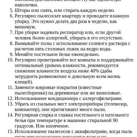
наволочки.
Шторы или снять, или стирать каждую неделю.
Регулярно пылесосьте квартиру и проводите влажную
уборку. Это нужно делать два раза в неделю, как
минимум.
При уборке надевать респиратор или, если другой
человек болен аллергией, убирать в его отсутствие.
Вымывайте полы с использование солевого раствора с
расчетом пять столовых ложек на ведро воды.
Меняйте постельное белье еженедельно.
Регулярно проветривайте все комнаты и поддерживайте
оптимальный уровень влажности, рекомендуется
снижение влажности воздуха ниже 40% (дабы
затруднить размножение и довольную всем жизнь
клещей).
Замените ковровые покрытия (известные
пылесборники) на деревянные или же виниловые.
Использование кондиционера с аллергофильтрами.
Убрать из спальных мест электроприборы (телевизор,
компьютер), они притягивают много пыли.
Регулярная стирка и глажка постельного и нательного
белья при температуре в машинке стиральной 90
градусов. Или кипячение.
Использование пылесосов с аквафильтрами, когда пыль
сразу при всасывании попадает в воду и не