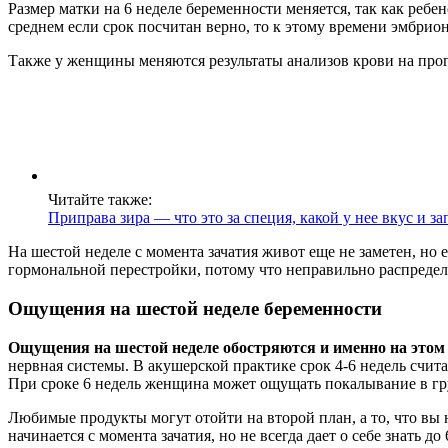
Размер матки на 6 неделе беременности меняется, так как ребен
среднем если срок посчитан верно, то к этому времени эмбрион
Также у женщины меняются результаты анализов крови на прогес
Читайте также:
Приправа зира — что это за специя, какой у нее вкус и з
На шестой неделе с момента зачатия живот еще не заметен, но
гормональной перестройки, потому что неправильно распредел
Ощущения на шестой неделе беременности
Ощущения на шестой неделе обостряются и именно на этом 
нервная системы. В акушерской практике срок 4-6 недель счит
При сроке 6 недель женщина может ощущать покалывание в гру
Любимые продукты могут отойти на второй план, а то, что вы 
начинается с момента зачатия, но не всегда дает о себе знать