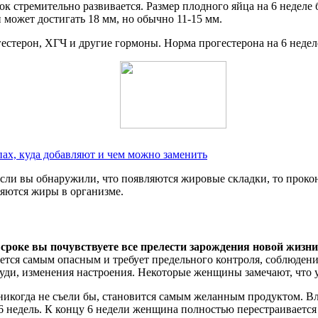
ок стремительно развивается. Размер плодного яйца на 6 неделе 
 может достигать 18 мм, но обычно 11-15 мм.
терон, ХГЧ и другие гормоны. Норма прогестерона на 6 неделе б
апах, куда добавляют и чем можно заменить
 если вы обнаружили, что появляются жировые складки, то проко
яются жиры в организме.
сроке вы почувствуете все прелести зарождения новой жизни
ается самым опасным и требует предельного контроля, соблюдени
ди, изменения настроения. Некоторые женщины замечают, что у
никогда не съели бы, становится самым желанным продуктом. Вл
 до 6 недель. К концу 6 недели женщина полностью перестраивае