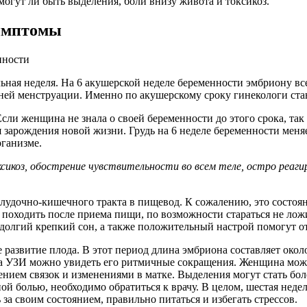
 могут ли быть выделения, боли внизу живота и токсикоз.
симптомы
ная неделя. На 6 акушерской неделе беременности эмбриону все
ней менструации. Именно по акушерскому сроку гинекологи став
Если женщина не знала о своей беременности до этого срока, так
зарождения новой жизни. Грудь на 6 неделе беременности меняет
рганизме.
коз, обострение чувствительности во всем теле, остро реаги
лудочно-кишечного тракта в пищевод. К сожалению, это состоя
мо походить после приема пищи, по возможности стараться не ло
 долгий крепкий сон, а также положительный настрой помогут о
развитие плода. В этот период длина эмбриона составляет окол
 на УЗИ можно увидеть его ритмичные сокращения. Женщина мо
ением связок и изменениями в матке. Выделения могут стать бол
й болью, необходимо обратиться к врачу. В целом, шестая недел
а своим состоянием, правильно питаться и избегать стрессов.