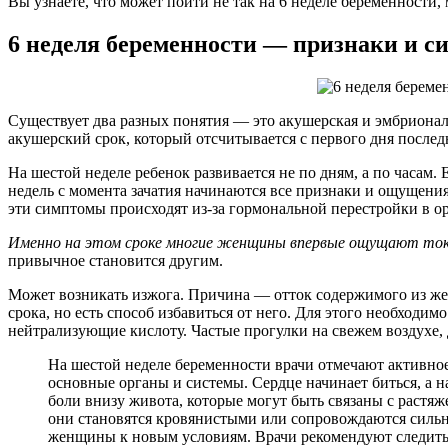
Вы узнаете, что может пойти не так на 6 неделе беременности,
6 неделя беременности — признаки и 
Существует два разных понятия — это акушерская и эмбриональ
акушерский срок, который отсчитывается с первого дня послед
На шестой неделе ребенок развивается не по дням, а по часам. 
недель с момента зачатия начинаются все признаки и ощущения 
эти симптомы происходят из-за гормональной перестройки в о
Именно на этом сроке многие женщины впервые ощущают токси
привычное становится другим.
Может возникать изжога. Причина — отток содержимого из же
срока, но есть способ избавиться от него. Для этого необходи
нейтрализующие кислоту. Частые прогулки на свежем воздухе,
На шестой неделе беременности врачи отмечают активное 
основные органы и системы. Сердце начинает биться, а
боли внизу живота, которые могут быть связаны с растяж
они становятся кровянистыми или сопровождаются сильно
женщины к новым условиям. Врачи рекомендуют следить з