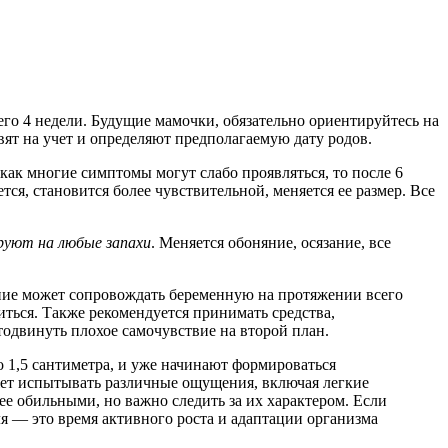
го 4 недели. Будущие мамочки, обязательно ориентируйтесь на
ят на учет и определяют предполагаемую дату родов.
 как многие симптомы могут слабо проявляться, то после 6
ся, становится более чувствительной, меняется ее размер. Все
руют на любые запахи
. Меняется обоняние, осязание, все
ние может сопровождать беременную на протяжении всего
житься. Также рекомендуется принимать средства,
тодвинуть плохое самочувствие на второй план.
о 1,5 сантиметра, и уже начинают формироваться
жет испытывать различные ощущения, включая легкие
ее обильными, но важно следить за их характером. Если
я — это время активного роста и адаптации организма