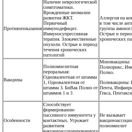
Наличие неврологической
симптоматики.
Врожденные аномалии
развития ЖКТ.
Аллергия на ко
Первичный
в том числе ан
Противопоказания
иммунодефицит.
группы аминогл
Иммуносупрессивная
Острые и перио
терапия. Злокачественные
хронических па
опухоли. Острые и период
течения хронических
патологий
Моновакцины:
Полиомиелитная
Полиорикс, Им
пероральная:
Полио.
Одновалентная от штамма
Вакцины
1, Одновалентная от
Поливакцины: 
штамма 3. БиВак Полио от
Пента, Инфанр
штаммов 1 и 3
Гекса, Пентакси
Способствует
формированию
пассивного иммунитета у
Не вызывает
Особенности
контактных. Угрожает
вакциноассоци
развитием
полиомиелит
вакциноассоциированного