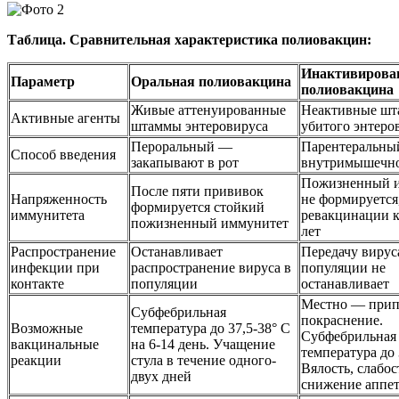
Таблица. Сравнительная характеристика полиовакцин:
Инактивирова
Параметр
Оральная полиовакцина
полиовакцина
Живые аттенуированные
Неактивные ш
Активные агенты
штаммы энтеровируса
убитого энтеро
Пероральный —
Парентеральны
Способ введения
закапывают в рот
внутримышечн
Пожизненный 
После пяти прививок
Напряженность
не формируется
формируется стойкий
иммунитета
ревакцинации к
пожизненный иммунитет
лет
Распространение
Останавливает
Передачу вирус
инфекции при
распространение вируса в
популяции не
контакте
популяции
останавливает
Местно — прип
Субфебрильная
покраснение.
Возможные
температура до 37,5-38° С
Субфебрильная
вакцинальные
на 6-14 день. Учащение
температура до 
реакции
стула в течение одного-
Вялость, слабос
двух дней
снижение аппе