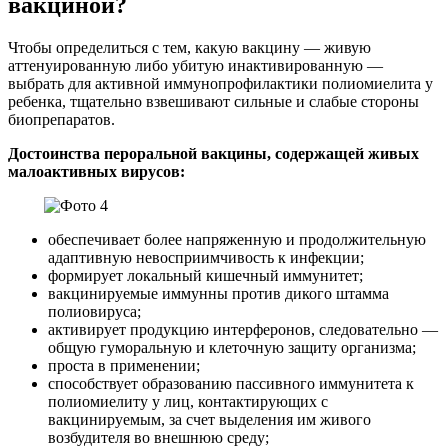
вакциной?
Чтобы определиться с тем, какую вакцину — живую
аттенуированную либо убитую инактивированную —
выбрать для активной иммунопрофилактики полиомиелита у
ребенка, тщательно взвешивают сильные и слабые стороны
биопрепаратов.
Достоинства пероральной вакцины, содержащей живых
малоактивных вирусов:
обеспечивает более напряженную и продолжительную
адаптивную невосприимчивость к инфекции;
формирует локальный кишечный иммунитет;
вакцинируемые иммунны против дикого штамма
полиовируса;
активирует продукцию интерферонов, следовательно —
общую гуморальную и клеточную защиту организма;
проста в применении;
способствует образованию пассивного иммунитета к
полиомиелиту у лиц, контактирующих с
вакцинируемым, за счет выделения им живого
возбудителя во внешнюю среду;