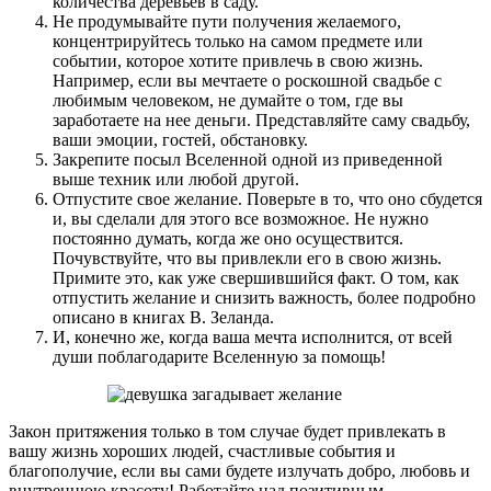
количества деревьев в саду.
Не продумывайте пути получения желаемого,
концентрируйтесь только на самом предмете или
событии, которое хотите привлечь в свою жизнь.
Например, если вы мечтаете о роскошной свадьбе с
любимым человеком, не думайте о том, где вы
заработаете на нее деньги. Представляйте саму свадьбу,
ваши эмоции, гостей, обстановку.
Закрепите посыл Вселенной одной из приведенной
выше техник или любой другой.
Отпустите свое желание. Поверьте в то, что оно сбудется
и, вы сделали для этого все возможное. Не нужно
постоянно думать, когда же оно осуществится.
Почувствуйте, что вы привлекли его в свою жизнь.
Примите это, как уже свершившийся факт. О том, как
отпустить желание и снизить важность, более подробно
описано в книгах В. Зеланда.
И, конечно же, когда ваша мечта исполнится, от всей
души поблагодарите Вселенную за помощь!
Закон притяжения только в том случае будет привлекать в
вашу жизнь хороших людей, счастливые события и
благополучие, если вы сами будете излучать добро, любовь и
внутреннюю красоту! Работайте над позитивным