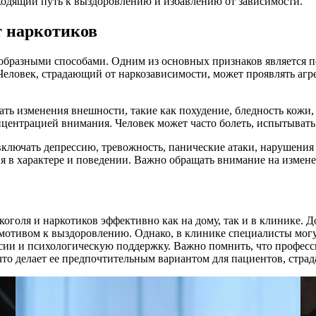
ходящий путь к выздоровлению и избавлению от зависимости.
т наркотиков
образными способами. Одним из основных признаков является п
Человек, страдающий от наркозависимости, может проявлять агр
ть изменения внешности, такие как похудение, бледность кожи
нцентрацией внимания. Человек может часто болеть, испытывать
ключать депрессию, тревожность, панические атаки, нарушения
я в характере и поведении. Важно обращать внимание на измене
коголя и наркотиков эффективно как на дому, так и в клинике. 
мотивом к выздоровлению. Однако, в клинике специалисты могут
сии и психологическую поддержку. Важно помнить, что професс
то делает ее предпочтительным вариантом для пациентов, стра