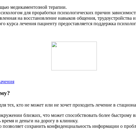
ощью медикаментозной терапии.
психологом для проработки психологических причин зависимос
ленная на восстановление навыков общения, трудоустройства и
о курса лечения пациенту предоставляется поддержка психоло
начения
ому?
я тех, кто не может или не хочет проходить лечение в стацион
окружении близких, что может способствовать более быстрому 
 время и деньги на дорогу в клинику.
о позволяет сохранить конфиденциальность информации о пробл