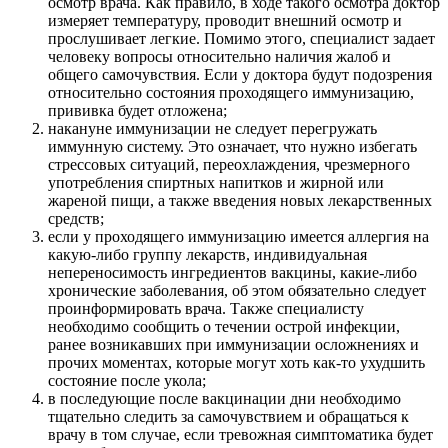
осмотр врача. Как правило, в ходе такого осмотра доктор
измеряет температуру, проводит внешний осмотр и
прослушивает легкие. Помимо этого, специалист задает
человеку вопросы относительно наличия жалоб и
общего самочувствия. Если у доктора будут подозрения
относительно состояния проходящего иммунизацию,
прививка будет отложена;
накануне иммунизации не следует перегружать
иммунную систему. Это означает, что нужно избегать
стрессовых ситуаций, переохлаждения, чрезмерного
употребления спиртных напитков и жирной или
жареной пищи, а также введения новых лекарственных
средств;
если у проходящего иммунизацию имеется аллергия на
какую-либо группу лекарств, индивидуальная
непереносимость ингредиентов вакцины, какие-либо
хронические заболевания, об этом обязательно следует
проинформировать врача. Также специалисту
необходимо сообщить о течении острой инфекции,
ранее возникавших при иммунизации осложнениях и
прочих моментах, которые могут хоть как-то ухудшить
состояние после укола;
в последующие после вакцинации дни необходимо
тщательно следить за самочувствием и обращаться к
врачу в том случае, если тревожная симптоматика будет