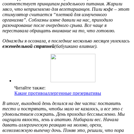
соответствует принципам раздельного питания. Жарили
мясо, что неприемлемо для вегетарианцев. Пили кофе – этот
стимулятор считается “плеткой для измученного
организма”. Соблазны извне давили на нас, приходило
разочарование после очередного срыва. Все чаще я
переставала обращать внимание на то, что готовлю.
Однажды я осознала, в последние несколько месяцев увлеклась
еженедельной стряпней
(бабушкино влияние).
Читайте также:
Какие противоаллергенные презервативы
В итоге, выходной день делился на две части: поставить
тесто и постряпать, чтобы мало не казалось, и все это с
удовольствием сожрать. День проходил бессмысленно. Мы
ощущали вялость, лень и апатию. Набирали вес. Начала
давать аллергическую реакцию на молоко, орехи,
всевозможную выпечку дочь. Поняв это, решили, что пора