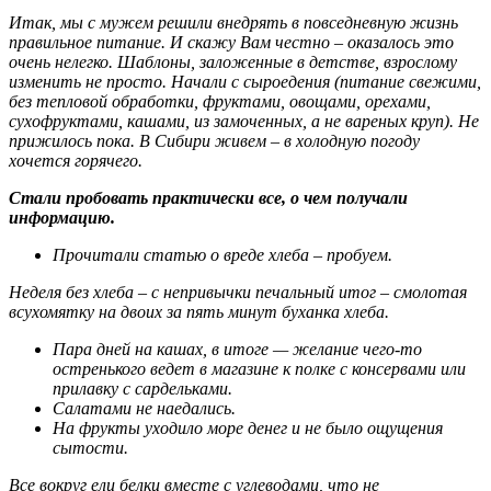
Итак, мы с мужем решили внедрять в повседневную жизнь
правильное питание. И скажу Вам честно – оказалось это
очень нелегко. Шаблоны, заложенные в детстве, взрослому
изменить не просто. Начали с сыроедения (питание свежими,
без тепловой обработки, фруктами, овощами, орехами,
сухофруктами, кашами, из замоченных, а не вареных круп). Не
прижилось пока. В Сибири живем – в холодную погоду
хочется горячего.
Стали пробовать практически все, о чем получали
информацию.
Прочитали статью о вреде хлеба – пробуем.
Неделя без хлеба – с непривычки печальный итог – смолотая
всухомятку на двоих за пять минут буханка хлеба.
Пара дней на кашах, в итоге — желание чего-то
остренького ведет в магазине к полке с консервами или
прилавку с сардельками.
Салатами не наедались.
На фрукты уходило море денег и не было ощущения
сытости.
Все вокруг ели белки вместе с углеводами, что не