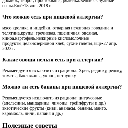
добавок, творог, простокваша, ряженка.Белые сычужные
сыры.Ещё•18 янв. 2018 г.
Что можно есть при пищевой аллергии?
мясо кролика и индейки, отварная нежирная говядина и
телятина,крупы: гречневая, пшеничная, овсяная,
киноа,картофель,нежирные кисломолочные
продукты,цельнозерновой хлеб, сухие галеты,Ещё•27 апр.
2023 г.
Какие овощи нельзя есть при аллергии?
Рекомендуется исключить из рациона: Хрен, редиску, редьку,
томаты, баклажаны, укроп, петрушку.
Можно ли есть бананы при пищевой аллергии?
Рекомендуется исключить из рациона: цитрусовые
(апельсины, мандарины, лимоны, грейпфруты и др.)
экзотические фрукты (киви, ананасы, бананы, манго,
карамболь, личи, папайя и др.)
Полезные советы