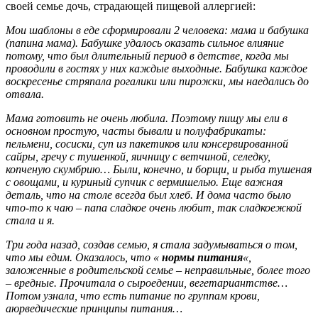
своей семье дочь, страдающей пищевой аллергией:
Мои шаблоны в еде сформировали 2 человека: мама и бабушка
(папина мама). Бабушке удалось оказать сильное влияние
потому, что был длительный период в детстве, когда мы
проводили в гостях у них каждые выходные. Бабушка каждое
воскресенье стряпала рогалики или пирожки, мы наедались до
отвала.
Мама готовить не очень любила. Поэтому пищу мы ели в
основном простую, часты бывали и полуфабрикаты:
пельмени, сосиски, суп из пакетиков или консервированной
сайры, гречу с тушенкой, яичницу с ветчиной, селедку,
копченую скумбрию… Были, конечно, и борщи, и рыба тушеная
с овощами, и куриный супчик с вермишелью. Еще важная
деталь, что на столе всегда был хлеб. И дома часто было
что-то к чаю – папа сладкое очень любит, так сладкоежкой
стала и я.
Три года назад, создав семью, я стала задумываться о том,
что мы едим. Оказалось, что «
нормы питания
«,
заложенные в родительской семье – неправильные, более того
– вредные. Прочитала о сыроедении, вегетариантстве…
Потом узнала, что есть питание по группам крови,
аюрведические принципы питания…