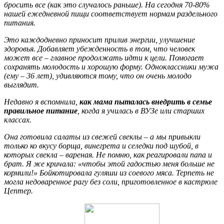
бросить все (как это случалось раньше). На сегодня 70-80%
нашей ежедневной пищи соответствует нормам раздельного
питания.
Это каждодневно приносит прилив энергии, улучшение
здоровья. Добавляет убежденность в том, что человек
может все – главное продолжать идти к цели. Помогает
сохранять молодость и хорошую форму. Одноклассники мужа
(ему – 36 лет), удивляются тому, что он очень молодо
выглядит.
Недавно я вспомнила,
как мама пыталась внедрить в семье
правильное питание
, когда я училась в ВУЗе или старших
классах.
Она готовила салаты из свежей свеклы – а мы привыкли
только ко вкусу борща, винегрета и селедки под шубой, в
которых свекла – вареная. Не помню, как реагировали папа и
брат. Я же кричала: «чтобы этой гадостью меня больше не
кормили!» Бойкотировала гуляши из соевого мяса. Терпеть не
могла недоваренное рагу без соли, приготовленное в кастрюле
Цептер.