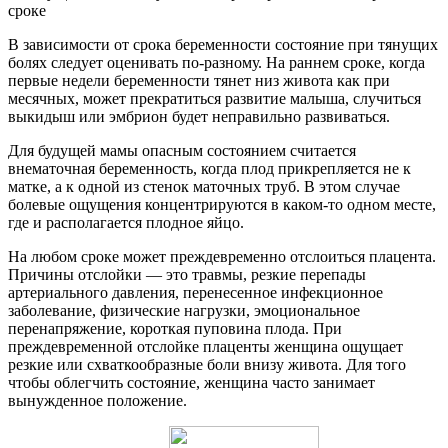
В зависимости от срока беременности состояние при тянущих
болях следует оценивать по-разному. На раннем сроке, когда
первые недели беременности тянет низ живота как при
месячных, может прекратиться развитие малыша, случиться
выкидыш или эмбрион будет неправильно развиваться.
Для будущей мамы опасным состоянием считается
внематочная беременность, когда плод прикрепляется не к
матке, а к одной из стенок маточных труб. В этом случае
болевые ощущения концентрируются в каком-то одном месте,
где и располагается плодное яйцо.
На любом сроке может преждевременно отслоиться плацента.
Причины отслойки — это травмы, резкие перепады
артериального давления, перенесенное инфекционное
заболевание, физические нагрузки, эмоциональное
перенапряжение, короткая пуповина плода. При
преждевременной отслойке плаценты женщина ощущает
резкие или схваткообразные боли внизу живота. Для того
чтобы облегчить состояние, женщина часто занимает
вынужденное положение.