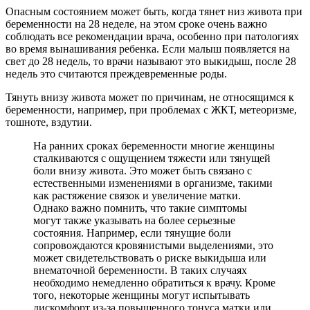
Опасным состоянием может быть, когда тянет низ живота при
беременности на 28 неделе, на этом сроке очень важно
соблюдать все рекомендации врача, особенно при патологиях
во время вынашивания ребенка. Если малыш появляется на
свет до 28 недель, то врачи называют это выкидыш, после 28
недель это считаются преждевременные роды.
Тянуть внизу живота может по причинам, не относящимся к
беременности, например, при проблемах с ЖКТ, метеоризме,
тошноте, вздутии.
На ранних сроках беременности многие женщины
сталкиваются с ощущением тяжести или тянущей
боли внизу живота. Это может быть связано с
естественными изменениями в организме, такими
как растяжение связок и увеличение матки.
Однако важно помнить, что такие симптомы
могут также указывать на более серьезные
состояния. Например, если тянущие боли
сопровождаются кровянистыми выделениями, это
может свидетельствовать о риске выкидыша или
внематочной беременности. В таких случаях
необходимо немедленно обратиться к врачу. Кроме
того, некоторые женщины могут испытывать
дискомфорт из-за повышенного тонуса матки или