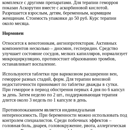
комплексе с другими препаратами. Для терапии геморроя
показан Аскорутин вместе с аскорбиновой кислотой.
Разрешается взрослым, детям, беременным, кормящим
женщинам. Стоимость упаковки до 50 руб. Курс терапии
около месяца.
Нормовен
Относится к венотоникам, ангиопротекторам. Активных
компонентов несколько – диосмин, гесперидин. Средство
улучшает состояние сосудов, мелких капилляров, нормализует
микроциркуляцию, противостоит образованию тромбов,
останавливает воспаление.
Используются таблетки при варикозном расширении вен,
геморрое разных стадий, форм. Для терапии венозной
недостаточности принимают по таблетке дважды в сутки.
При геморрое в период обострения первых 4 дня по 6 капсул
за день. Затем неделю по 2 шт., поддерживающая терапия
длится около 3 недель по 1 капсуле в день.
Противопоказанием является индивидуальная
непереносимость. При беременности можно использовать под
контролем специалистов. Среди побочных эффектов –
головная боль, диарея, головокружение, рвота, аллергическая