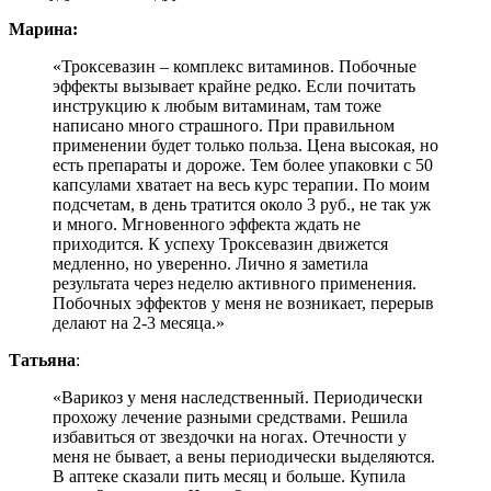
Марина:
«Троксевазин – комплекс витаминов. Побочные
эффекты вызывает крайне редко. Если почитать
инструкцию к любым витаминам, там тоже
написано много страшного. При правильном
применении будет только польза. Цена высокая, но
есть препараты и дороже. Тем более упаковки с 50
капсулами хватает на весь курс терапии. По моим
подсчетам, в день тратится около 3 руб., не так уж
и много. Мгновенного эффекта ждать не
приходится. К успеху Троксевазин движется
медленно, но уверенно. Лично я заметила
результата через неделю активного применения.
Побочных эффектов у меня не возникает, перерыв
делают на 2-3 месяца.»
Татьяна
:
«Варикоз у меня наследственный. Периодически
прохожу лечение разными средствами. Решила
избавиться от звездочки на ногах. Отечности у
меня не бывает, а вены периодически выделяются.
В аптеке сказали пить месяц и больше. Купила