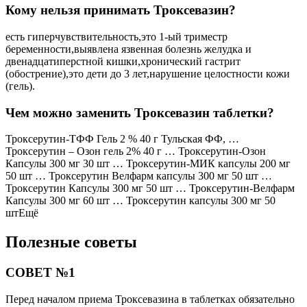
Кому нельзя принимать Троксевазин?
есть гиперчувствительность,это 1-ый триместр
беременности,выявлена язвенная болезнь желудка и
двенадцатиперстной кишки,хронический гастрит
(обострение),это дети до 3 лет,нарушение целостности кожи
(гель).
Чем можно заменить Троксевазин таблетки?
Троксерутин-ТФФ Гель 2 % 40 г Тульская ФФ, …
Троксерутин – Озон гель 2% 40 г … Троксерутин-Озон
Капсулы 300 мг 30 шт … Троксерутин-МИК капсулы 200 мг
50 шт … Троксерутин Велфарм капсулы 300 мг 50 шт …
Троксерутин Капсулы 300 мг 50 шт … Троксерутин-Велфарм
Капсулы 300 мг 60 шт … Троксерутин капсулы 300 мг 50
штЕщё
Полезные советы
СОВЕТ №1
Перед началом приема Троксевазина в таблетках обязательно