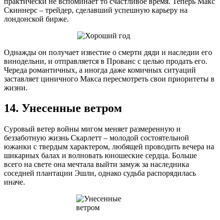
практически не вспоминает то счастливое время. Теперь Макс
Скиннерс – трейдер, сделавший успешную карьеру на
лондонской бирже.
Однажды он получает известие о смерти дяди и наследии его
винодельни, и отправляется в Прованс с целью продать его.
Череда романтичных, а иногда даже комичных ситуаций
заставляет циничного Макса пересмотреть свои приоритеты в
жизни.
14. Унесенные ветром
Суровый ветер войны мигом меняет размеренную и
беззаботную жизнь Скарлетт – молодой состоятельной
южанки с твердым характером, любящей проводить вечера на
шикарных балах и волновать юношеские сердца. Больше
всего на свете она мечтала выйти замуж за наследника
соседней плантации Эшли, однако судьба распорядилась
иначе.