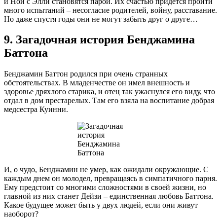
и Ной с Элли становятся парой. Их счастью придется пройти
много испытаний – несогласие родителей, войну, расставание.
Но даже спустя годы они не могут забыть друг о друге…
9. Загадочная история Бенджамина
Баттона
Бенджамин Баттон родился при очень странных
обстоятельствах. В младенчестве он имел внешность и
здоровье дряхлого старика, и отец так ужаснулся его виду, что
отдал в дом престарелых. Там его взяла на воспитание добрая
медсестра Куинни.
И, о чудо, Бенджамин не умер, как ожидали окружающие. С
каждым днем он молодел, превращаясь в симпатичного парня.
Ему предстоит со многими сложностями в своей жизни, но
главной из них станет Дейзи – единственная любовь Баттона.
Какое будущее может быть у двух людей, если они живут
наоборот?