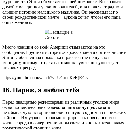
журналистка Энни объявляет о своей помолвке. Возвращаясь
домой с вечеринки у своих родителей, она включает радио и
слышит историю маленького мальчика. Он рассказывает о
своей рождественской мечте – Джона хочет, чтобы его папа
опять женился.
Много женщин со всей Америки отзываются на это
сообщение. Грустная история очаровала многих, в том числе и
Энни. Собственная помолвка и расстояние не пугают
женщину, потому что для настоящих чувств не существует
никаких преград.
https://youtube.com/watch?v=UGmcKeRjRGs
16. Париж, я люблю тебя
Перед двадцатью режиссерами из различных уголков мира
была поставлена одна задача: за пять минут рассказать
незабываемую историю любви, снятую в одном из парижских
районов. Им удалось продемонстрировать повседневную
жизнь города в совершенно ином свете и вновь зажечь пламя
романтической столицы мира.