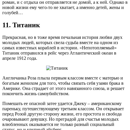
роман, и с отдыха он отправляется не домой, а к ней. Однако в
новой жизни ему чего-то не хватает, а именно детей, жены и
голубей…
11. Титаник
Прекрасная, но в тоже время печальная история любви двух
молодых людей, которых свела судьба вместе на одном из
самых известных кораблей в истории. «Непотопляемый»
Титаник отправился в рейс через Атлантический океан в
апреле 1912 года.
Англичанка Роза плыла первым классом вместе с матерью и
богатым женихом для того, чтобы связать себя узами брака в
Америке. Она страдает от этого навязанного союза, и решает
покончить жизнь самоубийством.
Помешать ее опасной затее удается Джеку – американскому
пареньку, путешествующему третьим классом. Он открывает
перед Розой другую сторону жизни, его простота и свобода
очаровывают девушку. Но преградой для счастья молодых
влюбленных оказывается не только разный социальный
статус, но и крупный айсберг…