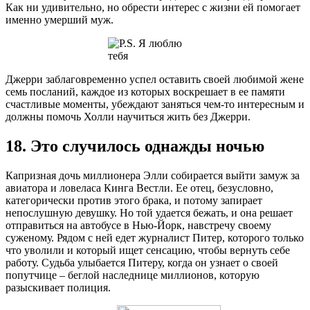
Как ни удивительно, но обрести интерес с жизни ей помогает
именно умерший муж.
Джерри заблаговременно успел оставить своей любимой жене
семь посланий, каждое из которых воскрешает в ее памяти
счастливые моменты, убеждают заняться чем-то интересным и
должны помочь Холли научиться жить без Джерри.
18. Это случилось однажды ночью
Капризная дочь миллионера Элли собирается выйти замуж за
авиатора и ловеласа Кинга Вестли. Ее отец, безусловно,
категорически против этого брака, и потому запирает
непослушную девушку. Но той удается бежать, и она решает
отправиться на автобусе в Нью-Йорк, навстречу своему
суженому. Рядом с ней едет журналист Питер, которого только
что уволили и который ищет сенсацию, чтобы вернуть себе
работу. Судьба улыбается Питеру, когда он узнает о своей
попутчице – беглой наследнице миллионов, которую
разыскивает полиция.