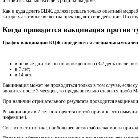
и ставится малышам еще в родильном доме.
Как и куда делать БЦЖ, должен решать только опытный медраб
которых активные вещества прекращают свое действие. Поэтом
Когда проводится вакцинация против т
График вакцинации БЦЖ определяется специальным календа
в первые дни жизни новорожденного (3-7 день после рож
в 7 лет;
в 14 лет.
Вакцинация может не проводиться только в том случае, если 
вводится после 3 месяцев, то предварительно ставится проба М
При наличии отрицательного результата проводится вакцинаци
Ревакцинация в 7 лет повторяется по той причине, что иммуните
инфекцией.
Согласно статистике, наибольшее число заболеваемости приходи